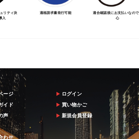
キュリティ決
適格請求書発行可能
適合確認後にお支払いなので
導入
心
ページ
ログイン
ガイド
買い物かご
の声
新規会員登録
合わせ