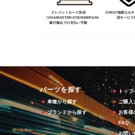
クレジットカード決済
GMOの強固なセ
（VISA/MASTER/JCB/DINERS/AMEX）、
済サービス
銀行振込での支払い可能
パーツを探す
トップ
車種から探す
ご購入
ブランドから探す
お客様
FAQ
お問い