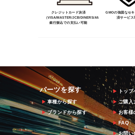
クレジットカード決済
GMOの強固なセ
（VISA/MASTER/JCB/DINERS/AMEX）、
済サービス
銀行振込での支払い可能
パーツを探す
トップ
車種から探す
ご購入
ブランドから探す
お客様
FAQ
お問い