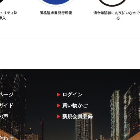
キュリティ決
適格請求書発行可能
適合確認後にお支払いなので
導入
心
ページ
ログイン
ガイド
買い物かご
の声
新規会員登録
合わせ