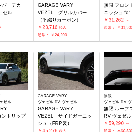
ンパーデカー
GARAGE VARY
無限 フロン
ヴェゼル
VEZEL グリルカバー
ニッシュ for
（平織りカーボン）
￥31,262 ～
込
￥23,716
0
通常：
￥31,90
税込
通常：
￥24,200
Y
GARAGE VARY
無限
ヴェゼル
ヴェゼル RV ヴェゼル
ヴェゼル RV 
ARY
GARAGE VARY
無限 ルーフス
フロントリップ
VEZEL サイドガーニッ
RV ヴェゼル
シュ（FRP製）
￥59,290 ～
￥45,276
通常：
￥60,50
込
税込