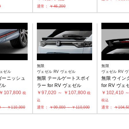
0
通常：
￥46,200
お買物を続ける
カートへ進む
無限
無限
ヴェゼル
ヴェゼル RV ヴェゼル
ヴェゼル RV 
ガーニッシュ
無限 テールゲートスポイ
無限 ウイン
ゼル
ラー for RV ヴェゼル
for RV ヴ
 ￥107,800
￥97,020 ～ ￥107,800
￥102,410 ～
税
税
込
税込
0 ～ ￥110,000
通常：
￥99,000 ～ ￥110,000
通常：
￥104,5