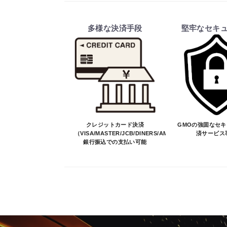
多様な決済手段
堅牢なセキ
クレジットカード決済
GMOの強固なセ
（VISA/MASTER/JCB/DINERS/AMEX）、
済サービス
銀行振込での支払い可能