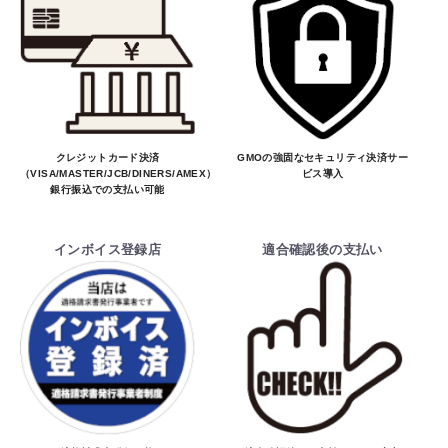
クレジットカード決済
GMOの強固なセキュリティ決済サー
（VISA/MASTER/JCB/DINERS/AMEX）、
ビス導入
銀行振込での支払い可能
インボイス登録店
適合確認後の支払い
お買物を続ける
カートへ進む