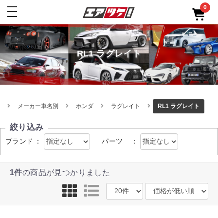
0
toggle
navigation
RL1 ラグレイト
メーカー車名別
ホンダ
ラグレイト
RL1 ラグレイト
絞り込み
ブランド
：
パーツ
：
1件
の商品が見つかりました