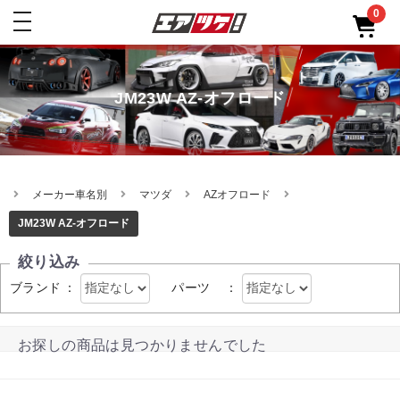
0
toggle
navigation
JM23W AZ-オフロード
メーカー車名別
マツダ
AZオフロード
JM23W AZ-オフロード
絞り込み
ブランド
：
パーツ
：
お探しの商品は見つかりませんでした