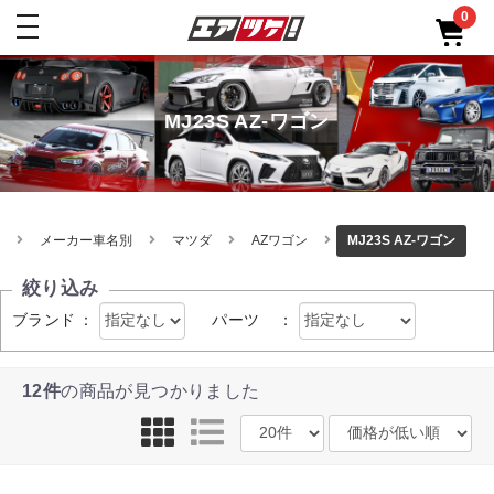
0
toggle
navigation
MJ23S AZ-ワゴン
メーカー車名別
マツダ
AZワゴン
MJ23S AZ-ワゴン
絞り込み
ブランド
：
パーツ
：
12件
の商品が見つかりました