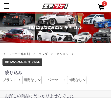
0
toggle
navigation
HB12S/22S/23S キャロル
メーカー車名別
マツダ
キャロル
HB12S/22S/23S キャロル
絞り込み
ブランド
：
パーツ
：
お探しの商品は見つかりませんでした