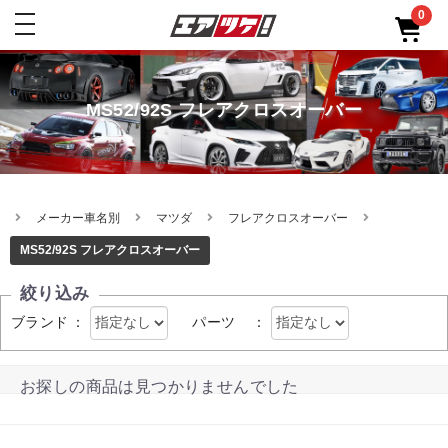
0
toggle
navigation
MS52/92S フレアクロスオーバー
メーカー車名別
マツダ
フレアクロスオーバー
MS52/92S フレアクロスオーバー
絞り込み
ブランド
：
パーツ
：
お探しの商品は見つかりませんでした