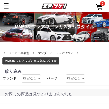
0
toggle
navigation
MM53S フレアワゴンカスタムスタイル
メーカー車名別
マツダ
フレアワゴン
MM53S フレアワゴンカスタムスタイル
絞り込み
ブランド
：
パーツ
：
お探しの商品は見つかりませんでした