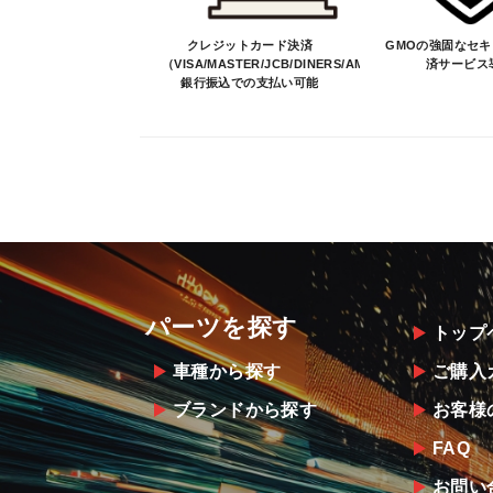
クレジットカード決済
GMOの強固なセ
（VISA/MASTER/JCB/DINERS/AMEX）、
済サービス
銀行振込での支払い可能
パーツを探す
トップ
車種から探す
ご購入
ブランドから探す
お客様
FAQ
お問い