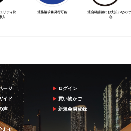
キュリティ決
適格請求書発行可能
適合確認後にお支払いなので
導入
心
ページ
ログイン
ガイド
買い物かご
の声
新規会員登録
合わせ