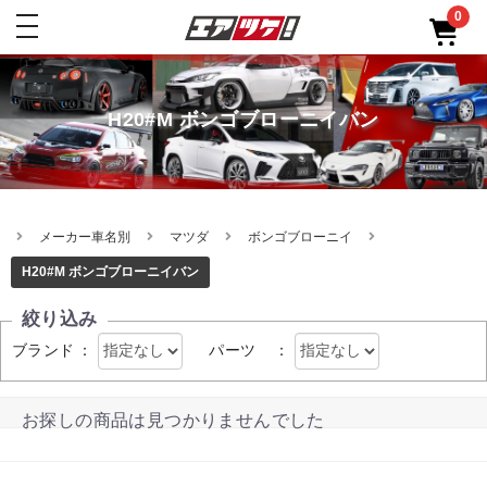
0
toggle
navigation
H20#M ボンゴブローニイバン
メーカー車名別
マツダ
ボンゴブローニイ
H20#M ボンゴブローニイバン
絞り込み
ブランド
：
パーツ
：
お探しの商品は見つかりませんでした