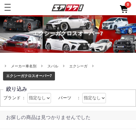
0
toggle
navigation
エクシーガクロスオーバー7
メーカー車名別
スバル
エクシーガ
エクシーガクロスオーバー7
絞り込み
ブランド
：
パーツ
：
お探しの商品は見つかりませんでした