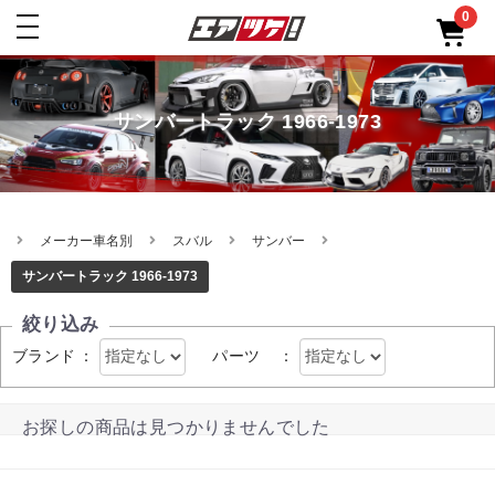
0
toggle
navigation
サンバートラック 1966-1973
メーカー車名別
スバル
サンバー
サンバートラック 1966-1973
絞り込み
ブランド
：
パーツ
：
お探しの商品は見つかりませんでした