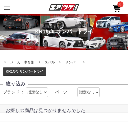
0
toggle
navigation
KR1/5/6 サンバートライ
メーカー車名別
スバル
サンバー
KR1/5/6 サンバートライ
絞り込み
ブランド
：
パーツ
：
お探しの商品は見つかりませんでした