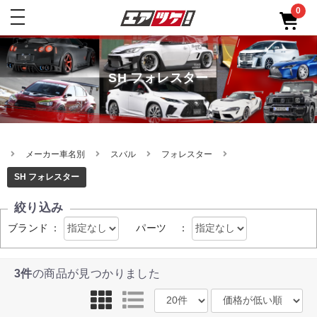
0
toggle
navigation
SH フォレスター
メーカー車名別
スバル
フォレスター
SH フォレスター
絞り込み
ブランド
：
パーツ
：
3件
の商品が見つかりました