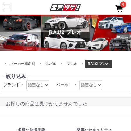
0
toggle
navigation
RA1/2 プレオ
メーカー車名別
スバル
プレオ
RA1/2 プレオ
絞り込み
ブランド
：
パーツ
：
お探しの商品は見つかりませんでした
多様な決済手段
堅牢なセキュリティ