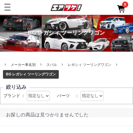
0
toggle
navigation
BG レガシィ ツーリングワゴン
メーカー車名別
スバル
レガシィ ツーリングワゴン
BG レガシィ ツーリングワゴン
絞り込み
ブランド
：
パーツ
：
お探しの商品は見つかりませんでした