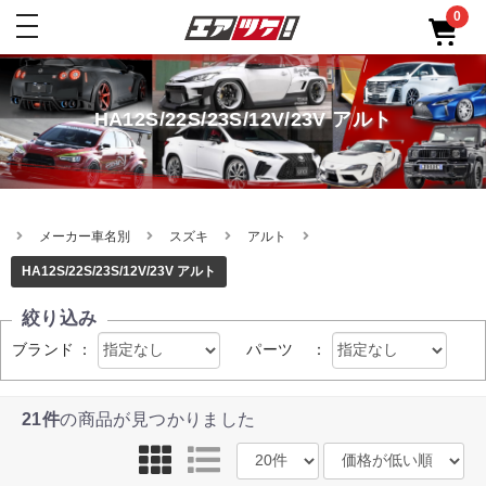
0
toggle
navigation
HA12S/22S/23S/12V/23V アルト
メーカー車名別
スズキ
アルト
HA12S/22S/23S/12V/23V アルト
絞り込み
ブランド
：
パーツ
：
21件
の商品が見つかりました