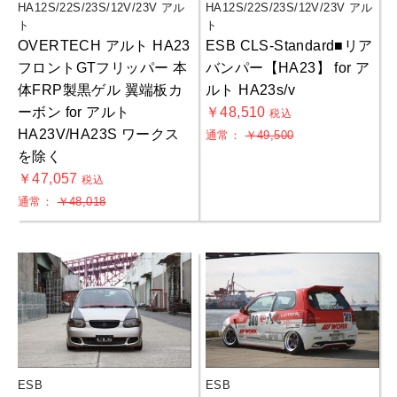
HA12S/22S/23S/12V/23V アル
HA12S/22S/23S/12V/23V アル
お買物を続ける
カートへ進む
ト
ト
OVERTECH アルト HA23
ESB CLS-Standard■リア
フロントGTフリッパー 本
バンパー【HA23】 for ア
体FRP製黒ゲル 翼端板カ
ルト HA23s/v
ーボン for アルト
￥48,510
税込
HA23V/HA23S ワークス
通常：
￥49,500
を除く
￥47,057
税込
通常：
￥48,018
ESB
ESB