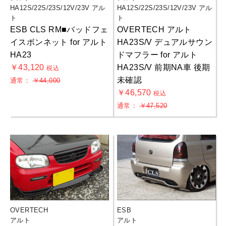
HA12S/22S/23S/12V/23V アル
HA12S/22S/23S/12V/23V アル
ト
ト
ESB CLS RM■バッドフェ
OVERTECH アルト
イスボンネット for アルト
HA23S/V デュアルサウン
HA23
ドマフラー for アルト
￥43,120
HA23S/V 前期NA車 後期
税込
未確認
通常：
￥44,000
￥46,570
税込
通常：
￥47,520
OVERTECH
ESB
アルト
アルト