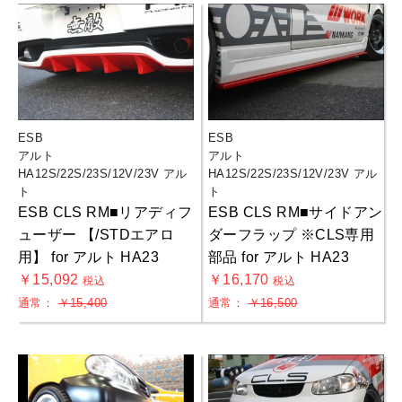
ESB
ESB
アルト
アルト
HA12S/22S/23S/12V/23V アル
HA12S/22S/23S/12V/23V アル
ト
ト
ESB CLS RM■リアディフ
ESB CLS RM■サイドアン
ューザー 【/STDエアロ
ダーフラップ ※CLS専用
用】 for アルト HA23
部品 for アルト HA23
￥15,092
￥16,170
税込
税込
通常：
￥15,400
通常：
￥16,500