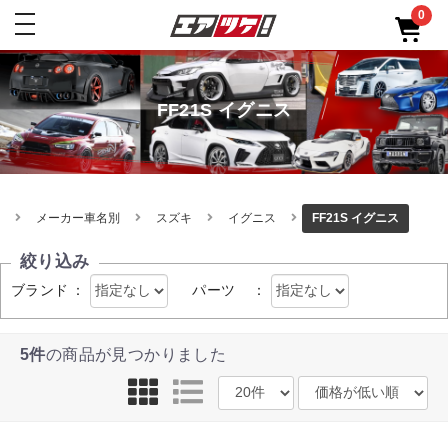
0
toggle
navigation
FF21S イグニス
メーカー車名別
スズキ
イグニス
FF21S イグニス
絞り込み
ブランド
：
パーツ
：
5件
の商品が見つかりました