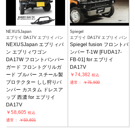
NEXUSJapan
Spiegel
エブリイ DA17V エブリイ バン
エブリイ DA17V エブリイ バン
NEXUSJapan エブリィバ
Spiegel fusion フロントバ
ン エブリィワゴン
ンパー T-1W [FUDA17-
DA17W フロントバンパー
FB-01] for エブリイ
ガード フロントグリルガ
DA17V
ード ブルバー スチール製
￥74,382
税込
プロテクター しし狩りバ
通常：
￥75,900
ンパー カスタム ドレスア
ップ 西濃 for エブリイ
DA17V
￥58,605
税込
通常：
￥59,801