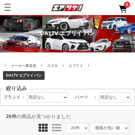
0
toggle
navigation
DA17V エブリイ バン
メーカー車名別
スズキ
エブリイ
DA17V エブリイ バン
絞り込み
ブランド
：
パーツ
：
26件
の商品が見つかりました