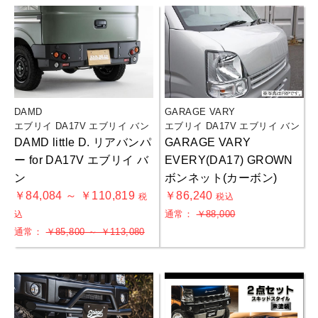
DAMD
GARAGE VARY
エブリイ DA17V エブリイ バン
エブリイ DA17V エブリイ バン
DAMD little D. リアバンパ
GARAGE VARY
ー for DA17V エブリイ バ
EVERY(DA17) GROWN
ン
ボンネット(カーボン)
￥84,084 ～ ￥110,819
￥86,240
税
税込
通常：
￥88,000
込
通常：
￥85,800 ～ ￥113,080