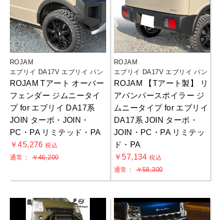
ROJAM
ROJAM
エブリイ DA17V エブリイ バン
エブリイ DA17V エブリイ バン
ROJAM Tアート オーバー
ROJAM 【Tアート製】 リ
フェンダー ジムニータイ
アバンパースポイラー ジ
プ for エブリイ DA17系
ムニータイプ for エブリイ
JOIN ターボ・JOIN・
DA17系 JOIN ターボ・
PC・PA リミテッド・PA
JOIN・PC・PA リミテッ
￥45,276
ド・PA
税込
￥57,134
通常：
￥46,200
税込
お買物を続ける
カートへ進む
通常：
￥58,300