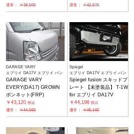
通常：
￥38,500
通常：
￥42,075
GARAGE VARY
Spiegel
エブリイ DA17V エブリイ バン
エブリイ DA17V エブリイ バン
GARAGE VARY
Spiegel fusion スキッドプ
EVERY(DA17) GROWN
レート 【未塗装品】 T-1W
ボンネット(FRP)
for エブリイ DA17V
￥43,120
￥44,198
税込
税込
通常：
￥44,000
通常：
￥45,100