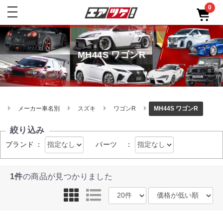
0
toggle
navigation
MH44S ワゴンR
メーカー車名別
スズキ
ワゴンR
MH44S ワゴンR
絞り込み
ブランド
：
パーツ
：
1件
の商品が見つかりました