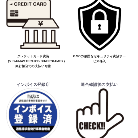
クレジットカード決済
GMOの強固なセキュリティ決済サー
（VISA/MASTER/JCB/DINERS/AMEX）、
ビス導入
銀行振込での支払い可能
お買物を続ける
カートへ進む
インボイス登録店
適合確認後の支払い