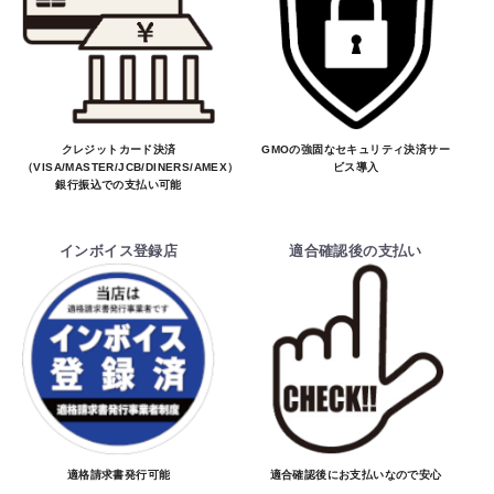
お買物を続ける
カートへ進む
クレジットカード決済
GMOの強固なセキュリティ決済サー
（VISA/MASTER/JCB/DINERS/AMEX）、
ビス導入
銀行振込での支払い可能
インボイス登録店
適合確認後の支払い
適格請求書発行可能
適合確認後にお支払いなので安心