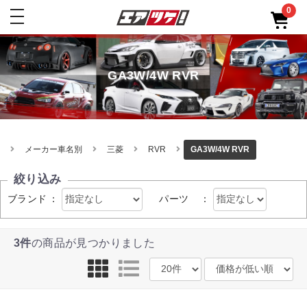
0
toggle
navigation
GA3W/4W RVR
メーカー車名別
三菱
RVR
GA3W/4W RVR
絞り込み
ブランド
：
パーツ
：
3件
の商品が見つかりました