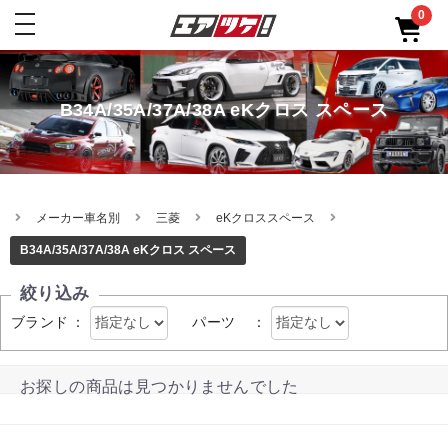
0
toggle
navigation
B34A/35A/37A/38A eKクロス スペース
メーカー車名別
三菱
eKクロススペース
B34A/35A/37A/38A eKクロス スペース
絞り込み
ブランド
：
パーツ
：
お探しの商品は見つかりませんでした