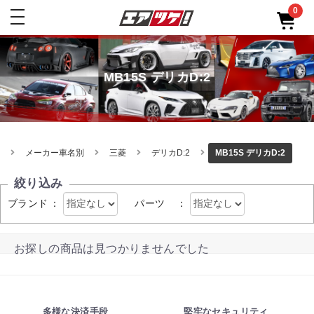
0
toggle
navigation
MB15S デリカD:2
メーカー車名別
三菱
デリカD:2
MB15S デリカD:2
絞り込み
ブランド
：
パーツ
：
お探しの商品は見つかりませんでした
多様な決済手段
堅牢なセキュリティ