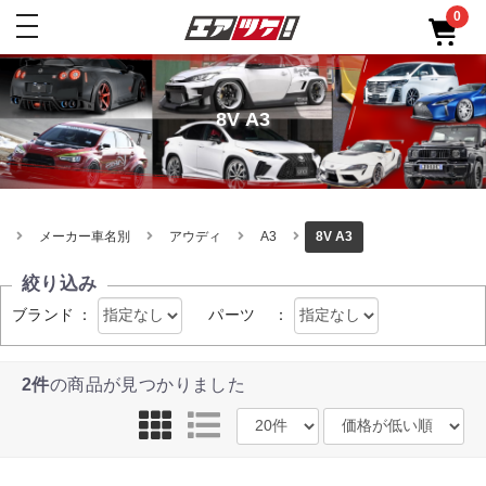
0
toggle
navigation
8V A3
メーカー車名別
アウディ
A3
8V A3
絞り込み
ブランド
：
パーツ
：
2件
の商品が見つかりました