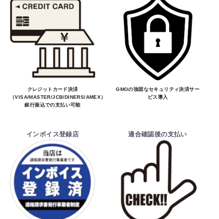
クレジットカード決済
GMOの強固なセキュリティ決済サー
（VISA/MASTER/JCB/DINERS/AMEX）、
ビス導入
銀行振込での支払い可能
お買物を続ける
カートへ進む
インボイス登録店
適合確認後の支払い