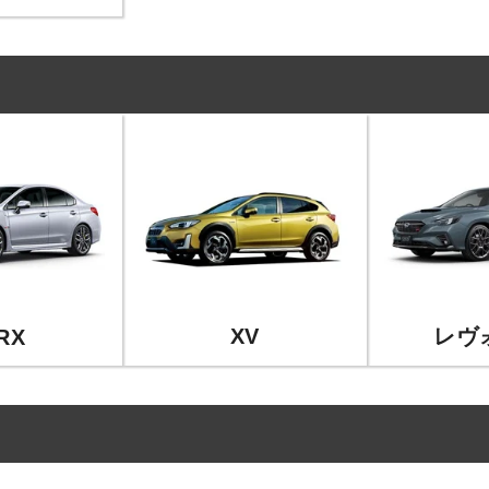
XV
レヴ
RX