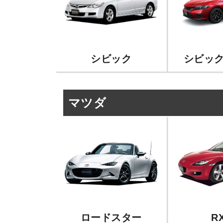
シビック
シビック
マツダ
ロードスター
RX