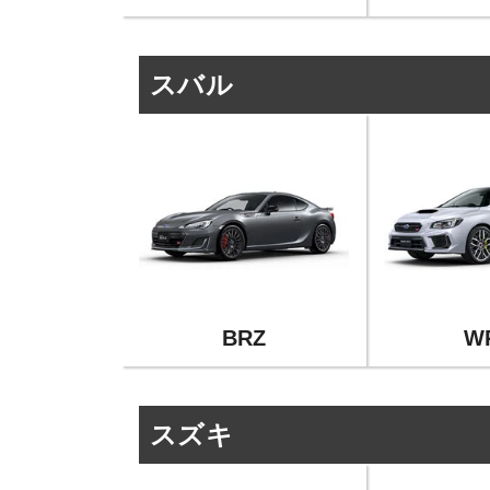
スバル
BRZ
W
スズキ