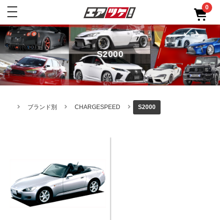
0
toggle
navigation
S2000
ブランド別
CHARGESPEED
S2000