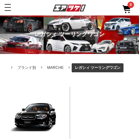
0
toggle
navigation
レガシィ ツーリングワゴン
ブランド別
MARCHE
レガシィ ツーリングワゴン