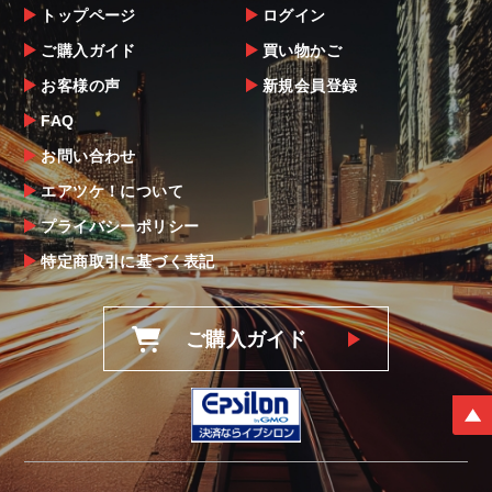
トップページ
ログイン
ご購入ガイド
買い物かご
お客様の声
新規会員登録
FAQ
お問い合わせ
エアツケ！について
プライバシーポリシー
特定商取引に基づく表記
ご購入ガイド