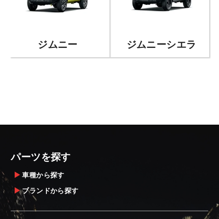
ジムニー
ジムニーシエラ
パーツを探す
車種から探す
ブランドから探す