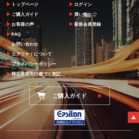
トップページ
ログイン
ご購入ガイド
買い物かご
お客様の声
新規会員登録
FAQ
お問い合わせ
エアツケ！について
プライバシーポリシー
特定商取引に基づく表記
ご購入ガイド