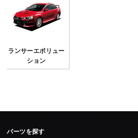
ランサーエボリュー
ション
パーツを探す