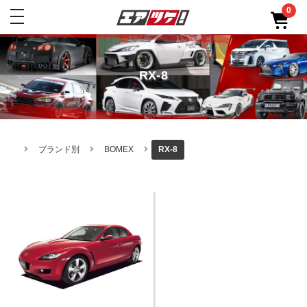
0
toggle
navigation
RX-8
ブランド別
BOMEX
RX-8