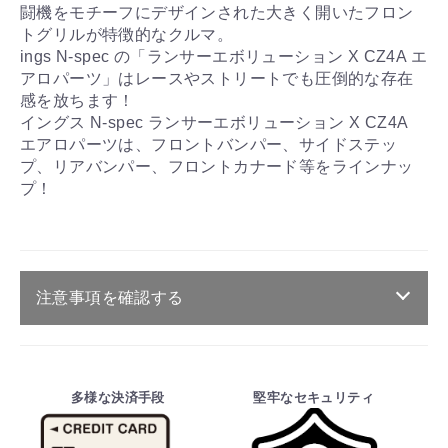
闘機をモチーフにデザインされた大きく開いたフロン
トグリルが特徴的なクルマ。
ings N-spec の「ランサーエボリューション X CZ4A エ
アロパーツ」はレースやストリートでも圧倒的な存在
感を放ちます！
イングス N-spec ランサーエボリューション X CZ4A
エアロパーツは、フロントバンパー、サイドステッ
プ、リアバンパー、フロントカナード等をラインナッ
プ！
注意事項を確認する
ご注文・送料・納期等について
・商品は、メーカー取り寄せ品になります。
多様な決済手段
堅牢なセキュリティ
・ご注文受付後、メーカーに適合確認を行
い、商品の価格・送料及び納期の正式なご連