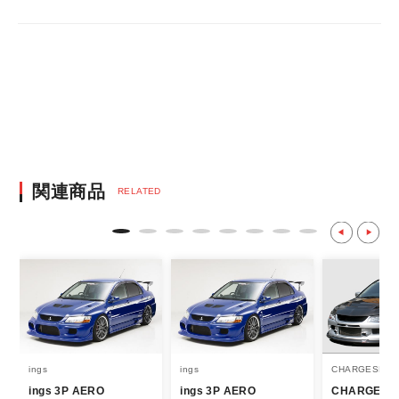
・決済方法は、クレジットカード決済
（VISA/MASTER/JCB/DINERS/AMEX）、
銀行振込となります。
※決済にあたり42,000社の導入実績があ
る、GMOイプシロン株式会社が提供する強
固なセキュリティ決済サービスを利用してい
ます。
決済後の正式注文後のキャンセルや変更につい
関連商品
RELATED
て
・決済後の正式注文後のキャンセルや変更は
不可となりますので、商品やカラー等、お間
違い無いようお願い致します。
※商品写真は実際の商品とカラーやイメー
ジが若干異なる場合もございます。
商品名や説明等でご確認ください。
ings
ings
CHARGESPEE
ings 3P AERO
ings 3P AERO
CHARGESP