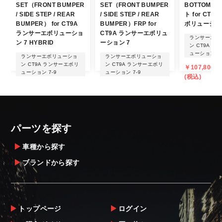
発送について
SET（FRONT BUMPER
SET（FRONT BUMPER
BOTTOM LI
/ SIDE STEP / REAR
/ SIDE STEP / REAR
ト for CT
・エアロパーツ・マフラー等の大型商品は、
BUMPER） for CT9A
BUMPER）FRP for
ボリューション
ランサーエボリューショ
CT9A ランサーエボリュ
個人宅への直送・営業所止めができないこと
ランサーエボ
ン 7 HYBRID
ーション 7
ン CT9A 
があることはご了承ください。
ューション 7-
ランサーエボリューショ
ランサーエボリューショ
また、小さな商品でも、メーカーによって
ン CT9A ランサーエボリ
ン CT9A ランサーエボリ
￥107,800 ～
は個人宅直送・営業所止めが不可の場合がご
ューション 7-9
ューション 7-9
(税込)
ざいます。
￥202,664 ～ ￥235,004
￥202,664 ～ ￥235,004
(税込)
(税込)
・発送先に、塗装・取付店等の業者様をご指
定することをお奨め致します。
・メーカーによっては、配送先が自動車関連
パーツを探す
業者でなければ、配送出来ないことがあるこ
とは予めご了承ください。
車種から探す
ブランドから探す
お届け商品について
商品到着後は速やかに開封のうえ、中身をご
確認下さい。
トップページ
ログイン
当社ならびにメーカーでは販売する商品に万