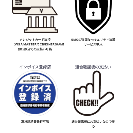
絡をしてからの決済となっております。
そのため、ご注文後に適合確認を行い、適
合しない場合はキャンセル可能です。
お買物を続ける
カートへ進む
※商品はメーカー品のため予告無く価格が
変わる場合があります。
※商品は予告無く生産及び販売不可となる
クレジットカード決済
GMOの強固なセキュリティ決済
（VISA/MASTER/JCB/DINERS/AMEX）、
サービス導入
場合があります。
銀行振込での支払い可能
・ご注文前の納期のお問い合わせは、ご注文
時と納期が異なるトラブルが発生致しますの
インボイス登録店
適合確認後の支払い
でお受けしておりません。
納期を知りたい場合は、一旦ご注文のお手
続きをお願い致します。
決済について
・ご注文後にメーカー確認を行い、商品が愛
車に合うことを確認してから決済となりま
適格請求書発行可能
適合確認後にお支払いなので安
心
す。