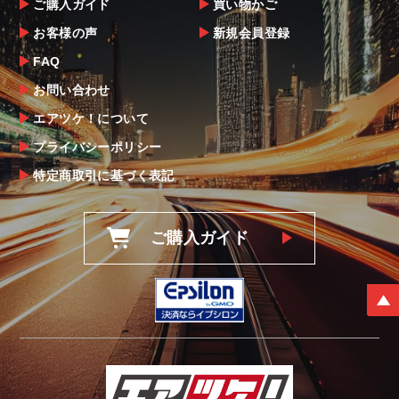
ご購入ガイド
買い物かご
全を期すよう尽力しておりますが、
お客様の声
新規会員登録
万一、商品に不具合があった場合は商品出荷
後5日以内にご連絡をお願いします。
FAQ
なお、塗装・加工・装着後の交換や返品は、
お問い合わせ
理由を問わず一切お受けできません。
エアツケ！について
プライバシーポリシー
商品の不具合や状況は写真等をお願いする場
合もございますので、ご協力をお願いしま
特定商取引に基づく表記
す。
明らかに当社またはメーカーに瑕疵が認めら
ご購入ガイド
れる場合（商品誤発送・初期不良・運送破損
等）につきましては、
当社よりメーカー・運送会社へ状況報告・確
認の上、同等品・代替品への交換対応の手配
をさせて頂きます。
尚、やむを得ず同等品・代替品をご用意出来
ない場合はご返金とさせて頂きます。
お客様のお支払い方法に関わらず、ご返金は