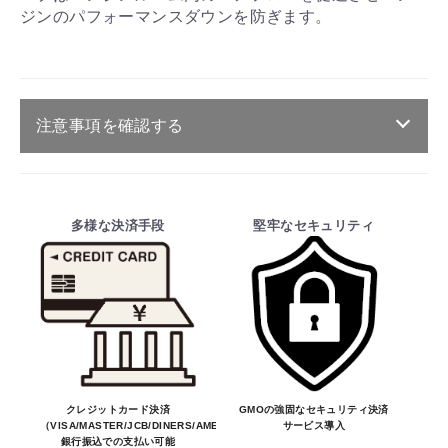
ジンのパフォーマンスダウンを防ぎます。
注意事項を確認する
ご注文・送料・納期等について
・商品は、メーカー取り寄せ品になります。
多様な決済手段
堅牢なセキュリティ
・ご注文受付後、メーカーに適合確認を行
い、商品の価格・送料及び納期の正式なご連
絡をしてからの決済となっております。
そのため、ご注文後に適合確認を行い、適
合しない場合はキャンセル可能です。
※商品はメーカー品のため予告無く価格が
変わる場合があります。
※商品は予告無く生産及び販売不可となる
クレジットカード決済
GMOの強固なセキュリティ決済
（VISA/MASTER/JCB/DINERS/AMEX）、
サービス導入
場合があります。
お買物を続ける
カートへ進む
銀行振込での支払い可能