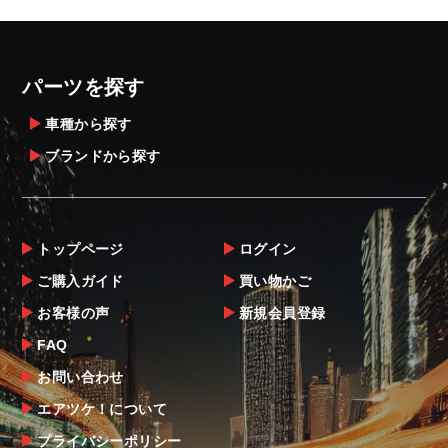
・発送先に、塗装・取付店等の業者様をご指
定することをお奨め致します。
・メーカーによっては、配送先が自動車関連
パーツを探す
業者でなければ、配送出来ないことがあるこ
とは予めご了承ください。
車種から探す
ブランドから探す
お届け商品について
商品到着後は速やかに開封のうえ、中身をご
確認下さい。
トップページ
ログイン
当社ならびにメーカーでは販売する商品に万
ご購入ガイド
買い物かご
全を期すよう尽力しておりますが、
お客様の声
新規会員登録
万一、商品に不具合があった場合は商品出荷
後5日以内にご連絡をお願いします。
FAQ
なお、塗装・加工・装着後の交換や返品は、
お問い合わせ
理由を問わず一切お受けできません。
エアツケ！について
プライバシーポリシー
商品の不具合や状況は写真等をお願いする場