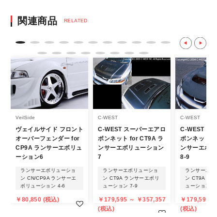
決済後の正式注文後のキャンセルや変更につい
関連商品
RELATED
て
・決済後の正式注文後のキャンセルや変更は
不可となりますので、商品やカラー等、お間
違い無いようお願い致します。
※商品写真は実際の商品とカラーやイメー
ジが若干異なる場合もございます。
商品名や説明等でご確認ください。
VeilSide
C-WEST
C-WEST
ヴェイルサイド フロント
C-WEST スーパーエアロ
C-WEST 
発送について
オーバーフェンダー for
ボンネット for CT9A ラ
ボンネット fo
CP9A ランサーエボリュ
ンサーエボリューション
ンサーエボリ
・エアロパーツ・マフラー等の大型商品は、
ーション6
7
8-9
個人宅への直送・営業所止めができないこと
ランサーエボリューショ
ランサーエボリューショ
ランサーエボ
ン CN/CP9A ランサーエ
ン CT9A ランサーエボリ
ン CT9A 
があることはご了承ください。
ボリューション 4-6
ューション 7-9
ューション 7-
また、小さな商品でも、メーカーによって
￥80,850 (税込)
￥179,595 ～ ￥357,357
￥179,595 ～
は個人宅直送・営業所止めが不可の場合がご
(税込)
(税込)
ざいます。