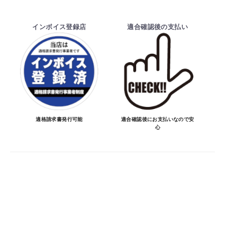
・ご注文前の納期のお問い合わせは、ご注文
時と納期が異なるトラブルが発生致しますの
インボイス登録店
適合確認後の支払い
でお受けしておりません。
納期を知りたい場合は、一旦ご注文のお手
続きをお願い致します。
決済について
・ご注文後にメーカー確認を行い、商品が愛
車に合うことを確認してから決済となりま
適格請求書発行可能
適合確認後にお支払いなので安
心
す。
・決済方法は、クレジットカード決済
（VISA/MASTER/JCB/DINERS/AMEX）、
銀行振込となります。
※決済にあたり42,000社の導入実績があ
る、GMOイプシロン株式会社が提供する強
固なセキュリティ決済サービスを利用してい
ます。