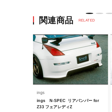
・決済後の正式注文後のキャンセルや
※商品写真は実際の商品とカラーや
商品名や説明等でご確認ください
関連商品
RELATED
発送について
・エアロパーツ・マフラー等の大型商
また、小さな商品でも、メーカーに
・発送先に、塗装・取付店等の業者様
・メーカーによっては、配送先が自動
お届け商品について
商品到着後は速やかに開封のうえ、中
当社ならびにメーカーでは販売する商
ings
万一、商品に不具合があった場合は商
なお、塗装・加工・装着後の交換や返
ings N-SPEC リアバンパー for
Z33 フェアレディZ