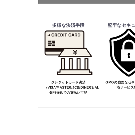
ご注文・送料・納期等について
・商品は、メーカー取り寄せ品になり
多様な決済手段
堅牢なセキ
・ご注文受付後、メーカーに適合確認
そのため、ご注文後に適合確認を行
※商品はメーカー品のため予告無く
※商品は予告無く生産及び販売不可
・ご注文前の納期のお問い合わせは、
納期を知りたい場合は、一旦ご注文
決済について
クレジットカード決済
GMOの強固なセ
（VISA/MASTER/JCB/DINERS/AMEX）、
済サービス
銀行振込での支払い可能
・ご注文後にメーカー確認を行い、商
・決済方法は、クレジットカード決済（VI
※決済にあたり42,000社の導入
決済後の正式注文後のキャンセルや変