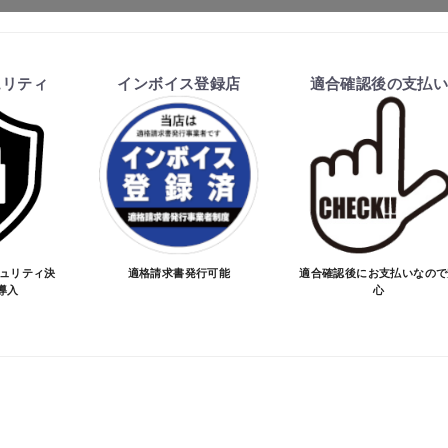
ます。
ュリティ
インボイス登録店
適合確認後の支払
を行い、商品の価格・送料及び納期の正式なご連絡をしてか
い、適合しない場合はキャンセル可能です。
価格が変わる場合があります。
となる場合があります。
お買物を続ける
カートへ進む
ご注文時と納期が異なるトラブルが発生致しますのでお受け
のお手続きをお願い致します。
キュリティ決
適格請求書発行可能
適合確認後にお支払いなので
導入
心
品が愛車に合うことを確認してから決済となります。
SA/MASTER/JCB/DINERS/AMEX）、銀行振込となり
実績がある、GMOイプシロン株式会社が提供する強固なセキュ
更について