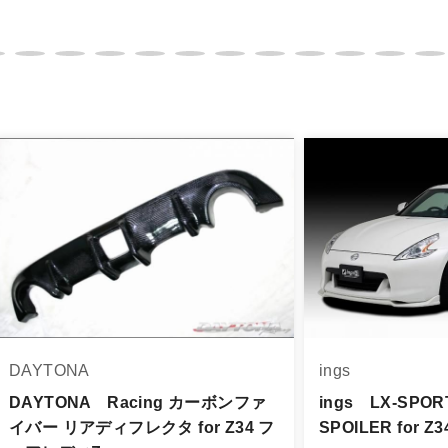
変更は不可となりますので、商品やカラー等、お間違い無い
イメージが若干異なる場合もございます。
。
品は、個人宅への直送・営業所止めができないことがあるこ
よっては個人宅直送・営業所止めが不可の場合がございます
をご指定することをお奨め致します。
車関連業者でなければ、配送出来ないことがあることは予め
身をご確認下さい。
品に万全を期すよう尽力しておりますが、
DAYTONA
ings
品出荷後5日以内にご連絡をお願いします。
品は、理由を問わず一切お受けできません。
DAYTONA Racing カーボンファ
ings LX-SPOR
イバー リアディフレクタ for Z34 フ
SPOILER for 