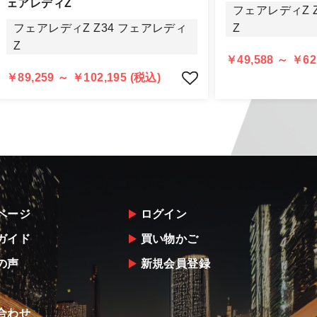
する場合もございますので、ご協力をお願いします。
ェアレディZ
フェアレディZ 
認められる場合（商品誤発送・初期不良・運送破損等）につ
フェアレディZ Z34 フェアレディ
Z
告・確認の上、同等品・代替品への交換対応の手配をさせて
Z
意出来ない場合はご返金とさせて頂きます。
￥49,588 ～ ￥62
返金は銀行振込となりますことを予めご了承下さい。
￥89,259 ～ ￥102,195 (税込)
ページ
ログイン
ガイド
買い物かご
の声
新規会員登録
合わせ