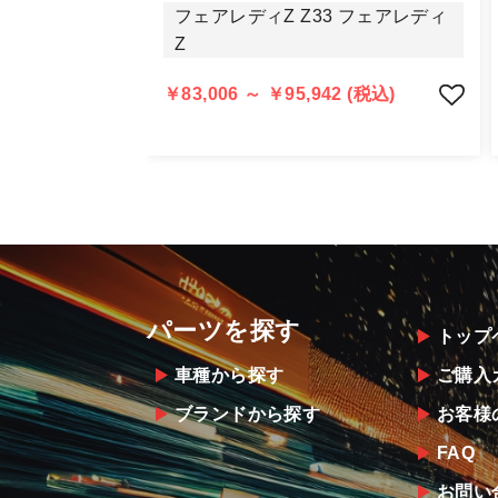
商品の不具合や状況は写真等をお願い
フェアレディZ Z33 フェアレディ
明らかに当社またはメーカーに瑕疵が
Z
当社よりメーカー・運送会社へ状況報
尚、やむを得ず同等品・代替品をご用
￥83,006 ～ ￥95,942 (税込)
お客様のお支払い方法に関わらず、ご
パーツを探す
トップ
車種から探す
ご購入
ブランドから探す
お客様
FAQ
お問い