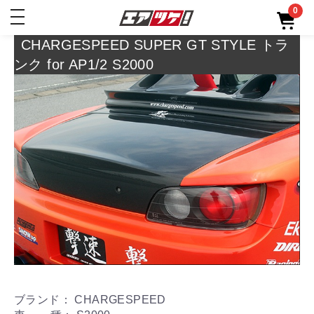
0
toggle
navigation
CHARGESPEED SUPER GT STYLE トラ
ンク for AP1/2 S2000
ブランド： CHARGESPEED