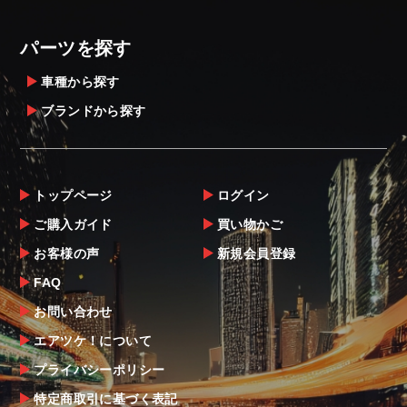
定することをお奨め致します。
・メーカーによっては、配送先が自動車関連
パーツを探す
業者でなければ、配送出来ないことがあるこ
とは予めご了承ください。
車種から探す
ブランドから探す
お届け商品について
商品到着後は速やかに開封のうえ、中身をご
確認下さい。
トップページ
ログイン
当社ならびにメーカーでは販売する商品に万
ご購入ガイド
買い物かご
全を期すよう尽力しておりますが、
お客様の声
新規会員登録
万一、商品に不具合があった場合は商品出荷
後5日以内にご連絡をお願いします。
FAQ
なお、塗装・加工・装着後の交換や返品は、
お問い合わせ
理由を問わず一切お受けできません。
エアツケ！について
プライバシーポリシー
商品の不具合や状況は写真等をお願いする場
合もございますので、ご協力をお願いしま
特定商取引に基づく表記