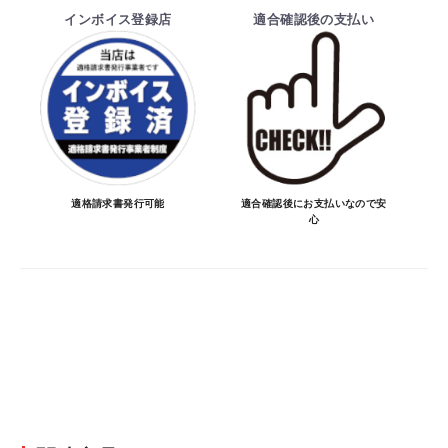
時と納期が異なるトラブルが発生致しますの
インボイス登録店
適合確認後の支払い
でお受けしておりません。
納期を知りたい場合は、一旦ご注文のお手
続きをお願い致します。
決済について
・ご注文後にメーカー確認を行い、商品が愛
車に合うことを確認してから決済となりま
適格請求書発行可能
適合確認後にお支払いなので安
心
す。
・決済方法は、クレジットカード決済
（VISA/MASTER/JCB/DINERS/AMEX）、
銀行振込となります。
※決済にあたり42,000社の導入実績があ
る、GMOイプシロン株式会社が提供する強
固なセキュリティ決済サービスを利用してい
ます。