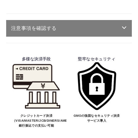
注意事項を確認する
ご注文・送料・納期等について
・商品は、メーカー取り寄せ品になります。
多様な決済手段
堅牢なセキュリティ
・ご注文受付後、メーカーに適合確認を行
い、商品の価格・送料及び納期の正式なご連
絡をしてからの決済となっております。
そのため、ご注文後に適合確認を行い、適
合しない場合はキャンセル可能です。
※商品はメーカー品のため予告無く価格が
変わる場合があります。
※商品は予告無く生産及び販売不可となる
クレジットカード決済
GMOの強固なセキュリティ決済
（VISA/MASTER/JCB/DINERS/AMEX）、
サービス導入
場合があります。
銀行振込での支払い可能
お買物を続ける
カートへ進む
・ご注文前の納期のお問い合わせは、ご注文