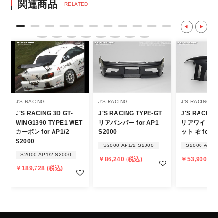
決済後の正式注文後のキャンセルや変更につい
関連商品
RELATED
て
・決済後の正式注文後のキャンセルや変更は
不可となりますので、商品やカラー等、お間
違い無いようお願い致します。
※商品写真は実際の商品とカラーやイメー
ジが若干異なる場合もございます。
商品名や説明等でご確認ください。
J'S RACING
J'S RACING
J'S RACING
J'S RACING 3D GT-
J'S RACING TYPE-GT
J'S RACING
発送について
WING1390 TYPE1 WET
リアバンパー for AP1
リアワイドフ
カーボン for AP1/2
S2000
ット 右 for A
・エアロパーツ・マフラー等の大型商品は、
S2000
S2000 AP1/2 S2000
S2000 AP1/
個人宅への直送・営業所止めができないこと
S2000 AP1/2 S2000
￥86,240 (税込)
￥53,900 (税
があることはご了承ください。
￥189,728 (税込)
また、小さな商品でも、メーカーによって
は個人宅直送・営業所止めが不可の場合がご
ざいます。
・発送先に、塗装・取付店等の業者様をご指