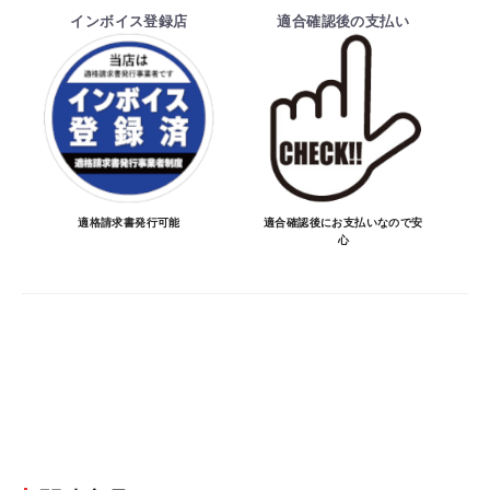
時と納期が異なるトラブルが発生致しますの
インボイス登録店
適合確認後の支払い
でお受けしておりません。
納期を知りたい場合は、一旦ご注文のお手
続きをお願い致します。
決済について
・ご注文後にメーカー確認を行い、商品が愛
車に合うことを確認してから決済となりま
適格請求書発行可能
適合確認後にお支払いなので安
心
す。
・決済方法は、クレジットカード決済
（VISA/MASTER/JCB/DINERS/AMEX）、
銀行振込となります。
※決済にあたり42,000社の導入実績があ
る、GMOイプシロン株式会社が提供する強
固なセキュリティ決済サービスを利用してい
ます。