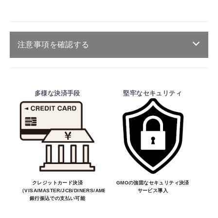
注意事項を確認する
ご注文・送料・納期等について
・商品は、メーカー取り寄せ品になります。
多様な決済手段
堅牢なセキュリティ
・ご注文受付後、メーカーに適合確認を行
い、商品の価格・送料及び納期の正式なご連
絡をしてからの決済となっております。
そのため、ご注文後に適合確認を行い、適
合しない場合はキャンセル可能です。
※商品はメーカー品のため予告無く価格が
変わる場合があります。
※商品は予告無く生産及び販売不可となる
クレジットカード決済
GMOの強固なセキュリティ決済
（VISA/MASTER/JCB/DINERS/AMEX）、
サービス導入
場合があります。
銀行振込での支払い可能
お買物を続ける
カートへ進む
・ご注文前の納期のお問い合わせは、ご注文