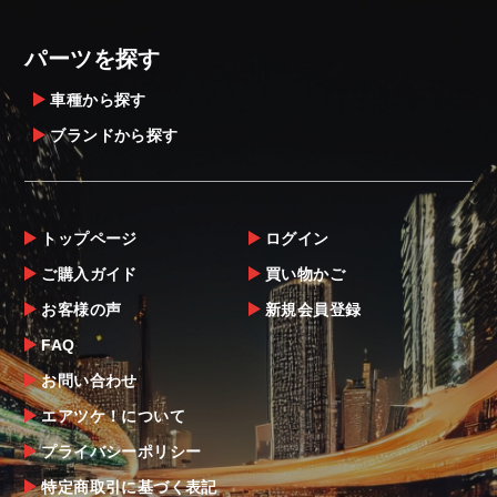
定することをお奨め致します。
・メーカーによっては、配送先が自動車関連
パーツを探す
業者でなければ、配送出来ないことがあるこ
とは予めご了承ください。
車種から探す
ブランドから探す
お届け商品について
商品到着後は速やかに開封のうえ、中身をご
確認下さい。
トップページ
ログイン
当社ならびにメーカーでは販売する商品に万
ご購入ガイド
買い物かご
全を期すよう尽力しておりますが、
お客様の声
新規会員登録
万一、商品に不具合があった場合は商品出荷
後5日以内にご連絡をお願いします。
FAQ
なお、塗装・加工・装着後の交換や返品は、
お問い合わせ
理由を問わず一切お受けできません。
エアツケ！について
プライバシーポリシー
商品の不具合や状況は写真等をお願いする場
合もございますので、ご協力をお願いしま
特定商取引に基づく表記