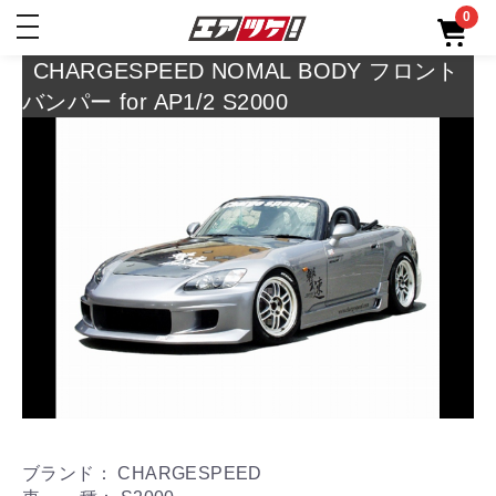
0
toggle
navigation
CHARGESPEED NOMAL BODY フロント
バンパー for AP1/2 S2000
ブランド： CHARGESPEED