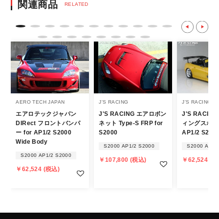
決済後の正式注文後のキャンセルや変更につい
関連商品
RELATED
て
・決済後の正式注文後のキャンセルや変更は
不可となりますので、商品やカラー等、お間
違い無いようお願い致します。
※商品写真は実際の商品とカラーやイメー
ジが若干異なる場合もございます。
商品名や説明等でご確認ください。
AERO TECH JAPAN
J'S RACING
J'S RACING
エアロテックジャパン
J'S RACING エアロボン
J'S RACI
発送について
DIRect フロントバンパ
ネット Type-S FRP for
ィングスポイラ
ー for AP1/2 S2000
S2000
AP1/2 S200
・エアロパーツ・マフラー等の大型商品は、
Wide Body
S2000 AP1/2 S2000
S2000 AP1/
個人宅への直送・営業所止めができないこと
S2000 AP1/2 S2000
￥107,800 (税込)
￥62,524 (税
があることはご了承ください。
￥62,524 (税込)
また、小さな商品でも、メーカーによって
は個人宅直送・営業所止めが不可の場合がご
ざいます。
・発送先に、塗装・取付店等の業者様をご指