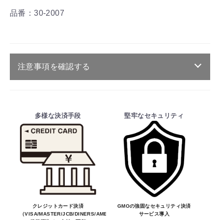
品番：30-2007
注意事項を確認する
ご注文・送料・納期等について
お買物を続ける
カートへ進む
・商品は、メーカー取り寄せ品になります。
多様な決済手段
堅牢なセキュリティ
・ご注文受付後、メーカーに適合確認を行
い、商品の価格・送料及び納期の正式なご連
絡をしてからの決済となっております。
そのため、ご注文後に適合確認を行い、適
合しない場合はキャンセル可能です。
※商品はメーカー品のため予告無く価格が
変わる場合があります。
※商品は予告無く生産及び販売不可となる
クレジットカード決済
GMOの強固なセキュリティ決済
（VISA/MASTER/JCB/DINERS/AMEX）、
サービス導入
場合があります。