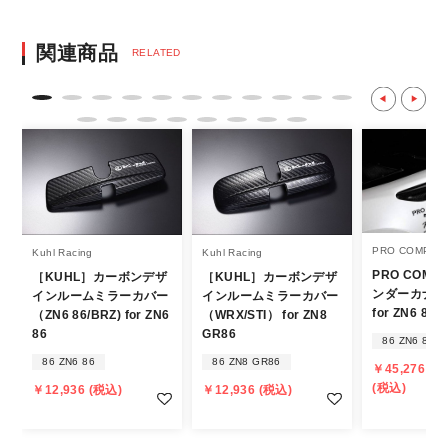
決済後の正式注文後のキャンセルや変更につい
関連商品
RELATED
て
・決済後の正式注文後のキャンセルや変更は
不可となりますので、商品やカラー等、お間
違い無いようお願い致します。
※商品写真は実際の商品とカラーやイメー
ジが若干異なる場合もございます。
商品名や説明等でご確認ください。
PRO COMPOS
Kuhl Racing
Kuhl Racing
PRO COMPO
［KUHL］カーボンデザ
［KUHL］カーボンデザ
発送について
ンダーカナー
インルームミラーカバー
インルームミラーカバー
for ZN6 86
（ZN6 86/BRZ) for ZN6
（WRX/STI） for ZN8
・エアロパーツ・マフラー等の大型商品は、
86
GR86
86 ZN6 86
個人宅への直送・営業所止めができないこと
86 ZN6 86
86 ZN8 GR86
￥45,276 ～ 
があることはご了承ください。
(税込)
￥12,936 (税込)
￥12,936 (税込)
また、小さな商品でも、メーカーによって
は個人宅直送・営業所止めが不可の場合がご