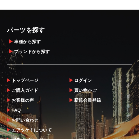
ざいます。
・発送先に、塗装・取付店等の業者様をご指
定することをお奨め致します。
・メーカーによっては、配送先が自動車関連
パーツを探す
業者でなければ、配送出来ないことがあるこ
とは予めご了承ください。
車種から探す
ブランドから探す
お届け商品について
商品到着後は速やかに開封のうえ、中身をご
確認下さい。
トップページ
ログイン
当社ならびにメーカーでは販売する商品に万
ご購入ガイド
買い物かご
全を期すよう尽力しておりますが、
お客様の声
新規会員登録
万一、商品に不具合があった場合は商品出荷
後5日以内にご連絡をお願いします。
FAQ
なお、塗装・加工・装着後の交換や返品は、
お問い合わせ
理由を問わず一切お受けできません。
エアツケ！について