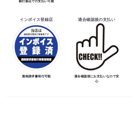
銀行振込での支払い可能
・ご注文前の納期のお問い合わせは、ご注文
時と納期が異なるトラブルが発生致しますの
インボイス登録店
適合確認後の支払い
でお受けしておりません。
納期を知りたい場合は、一旦ご注文のお手
続きをお願い致します。
決済について
・ご注文後にメーカー確認を行い、商品が愛
車に合うことを確認してから決済となりま
適格請求書発行可能
適合確認後にお支払いなので安
心
す。
・決済方法は、クレジットカード決済
（VISA/MASTER/JCB/DINERS/AMEX）、
銀行振込となります。
※決済にあたり42,000社の導入実績があ
る、GMOイプシロン株式会社が提供する強
固なセキュリティ決済サービスを利用してい
ます。