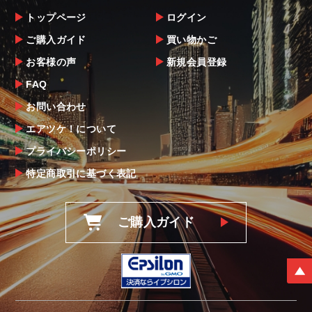
確認下さい。
トップページ
ログイン
当社ならびにメーカーでは販売する商品に万
ご購入ガイド
買い物かご
全を期すよう尽力しておりますが、
お客様の声
新規会員登録
万一、商品に不具合があった場合は商品出荷
後5日以内にご連絡をお願いします。
FAQ
なお、塗装・加工・装着後の交換や返品は、
お問い合わせ
理由を問わず一切お受けできません。
エアツケ！について
プライバシーポリシー
商品の不具合や状況は写真等をお願いする場
合もございますので、ご協力をお願いしま
特定商取引に基づく表記
す。
明らかに当社またはメーカーに瑕疵が認めら
ご購入ガイド
れる場合（商品誤発送・初期不良・運送破損
等）につきましては、
当社よりメーカー・運送会社へ状況報告・確
認の上、同等品・代替品への交換対応の手配
をさせて頂きます。
尚、やむを得ず同等品・代替品をご用意出来