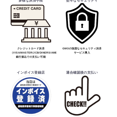
多様な決済手段
堅牢なセキュリティ
・ご注文受付後、メーカーに適合確認を行
い、商品の価格・送料及び納期の正式なご連
絡をしてからの決済となっております。
そのため、ご注文後に適合確認を行い、適
お買物を続ける
カートへ進む
合しない場合はキャンセル可能です。
※商品はメーカー品のため予告無く価格が
変わる場合があります。
※商品は予告無く生産及び販売不可となる
クレジットカード決済
GMOの強固なセキュリティ決済
（VISA/MASTER/JCB/DINERS/AMEX）、
サービス導入
場合があります。
銀行振込での支払い可能
・ご注文前の納期のお問い合わせは、ご注文
時と納期が異なるトラブルが発生致しますの
インボイス登録店
適合確認後の支払い
でお受けしておりません。
納期を知りたい場合は、一旦ご注文のお手
続きをお願い致します。
決済について
・ご注文後にメーカー確認を行い、商品が愛