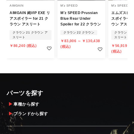
商品名や説明等でご確認ください。
AIMGAIN
M'z SPEED
M'z SPEED
AIMGAIN 純VIP EXE リ
M'z SPEED Prussian
エムズスピー
発送について
アスポイラー for 21 ク
Blue Rear Under
スポイラー fo
ラウン アスリート
Spoiler for 22 クラウン
ウン アスリ
・エアロパーツ・マフラー等の大型商品は、
クラウン 21 クラウン ア
クラウン 22 クラウン
クラウン 21
個人宅への直送・営業所止めができないこと
スリート
スリート
￥83,006 ～ ￥130,438
があることはご了承ください。
￥86,240 (税込)
￥56,919 ～ 
(税込)
また、小さな商品でも、メーカーによって
(税込)
は個人宅直送・営業所止めが不可の場合がご
ざいます。
・発送先に、塗装・取付店等の業者様をご指
定することをお奨め致します。
・メーカーによっては、配送先が自動車関連
パーツを探す
業者でなければ、配送出来ないことがあるこ
とは予めご了承ください。
車種から探す
ブランドから探す
お届け商品について
商品到着後は速やかに開封のうえ、中身をご