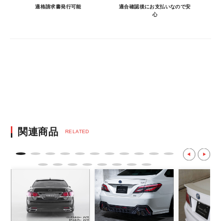
車に合うことを確認してから決済となりま
適格請求書発行可能
適合確認後にお支払いなので安
心
す。
・決済方法は、クレジットカード決済
（VISA/MASTER/JCB/DINERS/AMEX）、
銀行振込となります。
※決済にあたり42,000社の導入実績があ
る、GMOイプシロン株式会社が提供する強
固なセキュリティ決済サービスを利用してい
ます。
決済後の正式注文後のキャンセルや変更につい
関連商品
RELATED
て
・決済後の正式注文後のキャンセルや変更は
不可となりますので、商品やカラー等、お間
違い無いようお願い致します。
※商品写真は実際の商品とカラーやイメー
ジが若干異なる場合もございます。