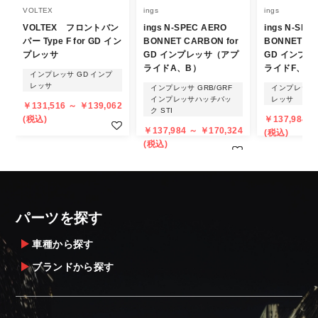
VOLTEX
ings
ings
VOLTEX フロントバン
ings N-SPEC AERO
ings N-SPE
発送について
パー Type F for GD イン
BONNET CARBON for
BONNET CA
プレッサ
GD インプレッサ（アプ
GD インプ
・エアロパーツ・マフラー等の大型商品は、
ライドA、B）
ライドF、G
インプレッサ GD インプ
個人宅への直送・営業所止めができないこと
レッサ
インプレッサ GRB/GRF
インプレッサ 
インプレッサハッチバッ
レッサ
があることはご了承ください。
￥131,516 ～ ￥139,062
ク STI
また、小さな商品でも、メーカーによって
(税込)
￥137,984 ～
￥137,984 ～ ￥170,324
(税込)
は個人宅直送・営業所止めが不可の場合がご
(税込)
ざいます。
・発送先に、塗装・取付店等の業者様をご指
定することをお奨め致します。
・メーカーによっては、配送先が自動車関連
パーツを探す
業者でなければ、配送出来ないことがあるこ
とは予めご了承ください。
車種から探す
ブランドから探す
お届け商品について
商品到着後は速やかに開封のうえ、中身をご