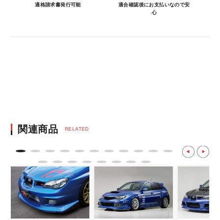
車に合うことを確認してから決済となりま
適格請求書発行可能
適合確認後にお支払いなので安
心
す。
・決済方法は、クレジットカード決済
（VISA/MASTER/JCB/DINERS/AMEX）、
銀行振込となります。
※決済にあたり42,000社の導入実績があ
る、GMOイプシロン株式会社が提供する強
固なセキュリティ決済サービスを利用してい
ます。
決済後の正式注文後のキャンセルや変更につい
関連商品
RELATED
て
・決済後の正式注文後のキャンセルや変更は
不可となりますので、商品やカラー等、お間
違い無いようお願い致します。
※商品写真は実際の商品とカラーやイメー
ジが若干異なる場合もございます。
商品名や説明等でご確認ください。