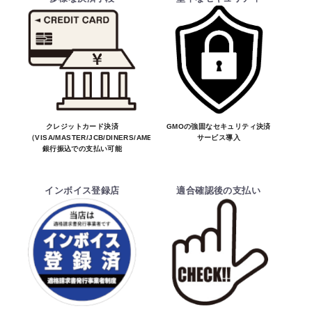
・ご注文受付後、メーカーに適合確認を行
い、商品の価格・送料及び納期の正式なご連
絡をしてからの決済となっております。
そのため、ご注文後に適合確認を行い、適
お買物を続ける
カートへ進む
合しない場合はキャンセル可能です。
※商品はメーカー品のため予告無く価格が
変わる場合があります。
※商品は予告無く生産及び販売不可となる
クレジットカード決済
GMOの強固なセキュリティ決済
（VISA/MASTER/JCB/DINERS/AMEX）、
サービス導入
場合があります。
銀行振込での支払い可能
・ご注文前の納期のお問い合わせは、ご注文
時と納期が異なるトラブルが発生致しますの
インボイス登録店
適合確認後の支払い
でお受けしておりません。
納期を知りたい場合は、一旦ご注文のお手
続きをお願い致します。
決済について
・ご注文後にメーカー確認を行い、商品が愛