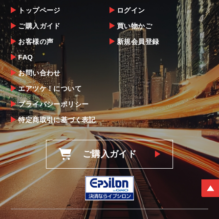
確認下さい。
トップページ
ログイン
当社ならびにメーカーでは販売する商品に万
ご購入ガイド
買い物かご
全を期すよう尽力しておりますが、
お客様の声
新規会員登録
万一、商品に不具合があった場合は商品出荷
後5日以内にご連絡をお願いします。
FAQ
なお、塗装・加工・装着後の交換や返品は、
お問い合わせ
理由を問わず一切お受けできません。
エアツケ！について
プライバシーポリシー
商品の不具合や状況は写真等をお願いする場
合もございますので、ご協力をお願いしま
特定商取引に基づく表記
す。
明らかに当社またはメーカーに瑕疵が認めら
ご購入ガイド
れる場合（商品誤発送・初期不良・運送破損
等）につきましては、
当社よりメーカー・運送会社へ状況報告・確
認の上、同等品・代替品への交換対応の手配
をさせて頂きます。
尚、やむを得ず同等品・代替品をご用意出来