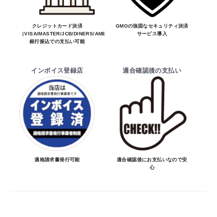
※商品はメーカー品のため予告無く価格が
変わる場合があります。
※商品は予告無く生産及び販売不可となる
クレジットカード決済
GMOの強固なセキュリティ決済
（VISA/MASTER/JCB/DINERS/AMEX）、
サービス導入
場合があります。
銀行振込での支払い可能
・ご注文前の納期のお問い合わせは、ご注文
時と納期が異なるトラブルが発生致しますの
インボイス登録店
適合確認後の支払い
でお受けしておりません。
納期を知りたい場合は、一旦ご注文のお手
続きをお願い致します。
決済について
・ご注文後にメーカー確認を行い、商品が愛
車に合うことを確認してから決済となりま
適格請求書発行可能
適合確認後にお支払いなので安
心
す。
・決済方法は、クレジットカード決済
（VISA/MASTER/JCB/DINERS/AMEX）、
銀行振込となります。