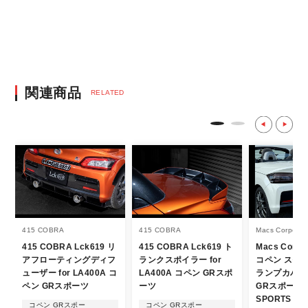
※決済にあたり42,000社の導入実績があ
る、GMOイプシロン株式会社が提供する強
固なセキュリティ決済サービスを利用してい
ます。
決済後の正式注文後のキャンセルや変更につい
関連商品
RELATED
て
・決済後の正式注文後のキャンセルや変更は
不可となりますので、商品やカラー等、お間
違い無いようお願い致します。
※商品写真は実際の商品とカラーやイメー
ジが若干異なる場合もございます。
商品名や説明等でご確認ください。
415 COBRA
415 COBRA
Macs Corporat
415 COBRA Lck619 リ
415 COBRA Lck619 ト
Macs Corpo
発送について
アフローティングディフ
ランクスポイラー for
コペン スモ
ューザー for LA400A コ
LA400A コペン GRスポ
ランプカバー 
・エアロパーツ・マフラー等の大型商品は、
ペン GRスポーツ
ーツ
GRスポーツ L
SPORTS
個人宅への直送・営業所止めができないこと
コペン GRスポー
コペン GRスポー