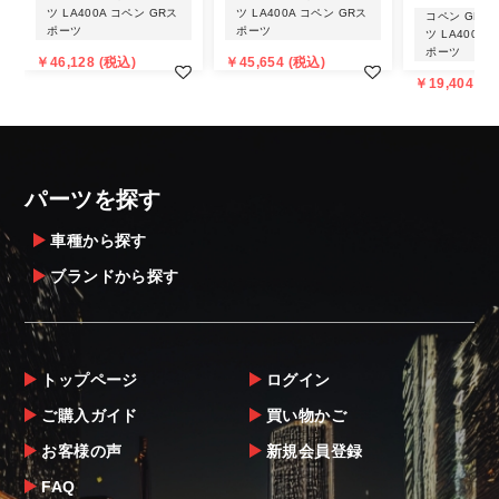
ツ LA400A コペン GRス
ツ LA400A コペン GRス
があることはご了承ください。
コペン GRス
ポーツ
ポーツ
ツ LA400A
また、小さな商品でも、メーカーによって
ポーツ
￥46,128 (税込)
￥45,654 (税込)
は個人宅直送・営業所止めが不可の場合がご
￥19,404 (税
ざいます。
・発送先に、塗装・取付店等の業者様をご指
定することをお奨め致します。
・メーカーによっては、配送先が自動車関連
パーツを探す
業者でなければ、配送出来ないことがあるこ
とは予めご了承ください。
車種から探す
ブランドから探す
お届け商品について
商品到着後は速やかに開封のうえ、中身をご
確認下さい。
トップページ
ログイン
当社ならびにメーカーでは販売する商品に万
ご購入ガイド
買い物かご
全を期すよう尽力しておりますが、
お客様の声
新規会員登録
万一、商品に不具合があった場合は商品出荷
後5日以内にご連絡をお願いします。
FAQ