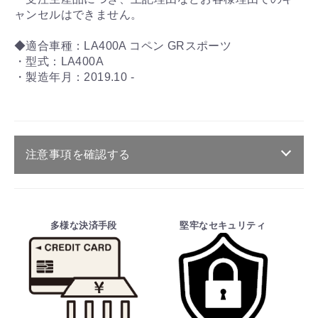
ャンセルはできません。
◆適合車種：LA400A コペン GRスポーツ
・型式：LA400A
・製造年月：2019.10 -
注意事項を確認する
お買物を続ける
カートへ進む
ご注文・送料・納期等について
・商品は、メーカー取り寄せ品になります。
多様な決済手段
堅牢なセキュリティ
・ご注文受付後、メーカーに適合確認を行
い、商品の価格・送料及び納期の正式なご連
絡をしてからの決済となっております。
そのため、ご注文後に適合確認を行い、適
合しない場合はキャンセル可能です。