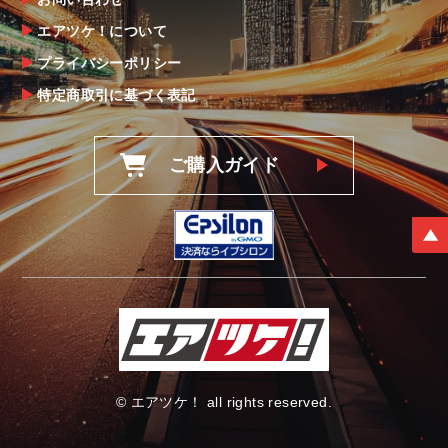
理由を問わず一切お受けできません。
エアツケ！について
プライバシーポリシー
商品の不具合や状況は写真等をお願いする場
合もございますので、ご協力をお願いしま
特定商取引に基づく表記
す。
明らかに当社またはメーカーに瑕疵が認めら
ご購入ガイド
れる場合（商品誤発送・初期不良・運送破損
等）につきましては、
当社よりメーカー・運送会社へ状況報告・確
認の上、同等品・代替品への交換対応の手配
をさせて頂きます。
尚、やむを得ず同等品・代替品をご用意出来
ない場合はご返金とさせて頂きます。
お客様のお支払い方法に関わらず、ご返金は
銀行振込となりますことを予めご了承下さ
い。
© エアツケ！ all rights reserved.