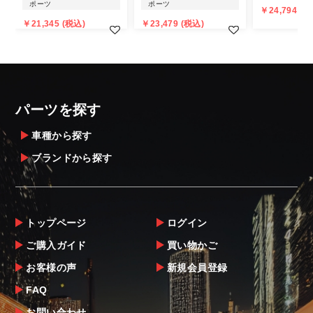
ポーツ
ポーツ
￥24,794 (税
また、小さな商品でも、メーカーによって
￥21,345 (税込)
￥23,479 (税込)
は個人宅直送・営業所止めが不可の場合がご
ざいます。
・発送先に、塗装・取付店等の業者様をご指
定することをお奨め致します。
・メーカーによっては、配送先が自動車関連
パーツを探す
業者でなければ、配送出来ないことがあるこ
とは予めご了承ください。
車種から探す
ブランドから探す
お届け商品について
商品到着後は速やかに開封のうえ、中身をご
確認下さい。
トップページ
ログイン
当社ならびにメーカーでは販売する商品に万
ご購入ガイド
買い物かご
全を期すよう尽力しておりますが、
お客様の声
新規会員登録
万一、商品に不具合があった場合は商品出荷
後5日以内にご連絡をお願いします。
FAQ
なお、塗装・加工・装着後の交換や返品は、
お問い合わせ