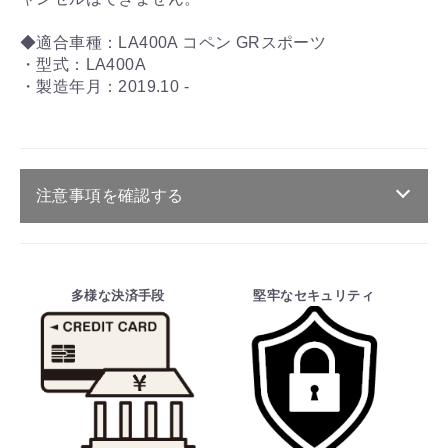
◆適合車種：LA400A コペン GRスポーツ
・型式：LA400A
・製造年月：2019.10 -
注意事項を確認する
ご注文・送料・納期等について
お買物を続ける
カートへ進む
・商品は、メーカー取り寄せ品になります。
多様な決済手段
堅牢なセキュリティ
・ご注文受付後、メーカーに適合確認を行
い、商品の価格・送料及び納期の正式なご連
絡をしてからの決済となっております。
そのため、ご注文後に適合確認を行い、適
合しない場合はキャンセル可能です。
※商品はメーカー品のため予告無く価格が