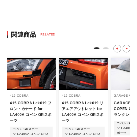
る、GMOイプシロン株式会社が提供する強
固なセキュリティ決済サービスを利用してい
ます。
決済後の正式注文後のキャンセルや変更につい
関連商品
RELATED
て
・決済後の正式注文後のキャンセルや変更は
不可となりますので、商品やカラー等、お間
違い無いようお願い致します。
※商品写真は実際の商品とカラーやイメー
ジが若干異なる場合もございます。
商品名や説明等でご確認ください。
415 COBRA
415 COBRA
GARAGE VAR
415 COBRA Lck619 フ
415 COBRA Lck619 リ
GARAGE V
発送について
ロントカナード for
アエアアウトレット for
COPEN GR 
LA400A コペン GRスポ
LA400A コペン GRスポ
ランクレイン
・エアロパーツ・マフラー等の大型商品は、
ーツ
ーツ
コペン GRス
個人宅への直送・営業所止めができないこと
ツ LA400A
コペン GRスポー
コペン GRスポー
ポーツ
ツ LA400A コペン GRス
ツ LA400A コペン GRス
があることはご了承ください。