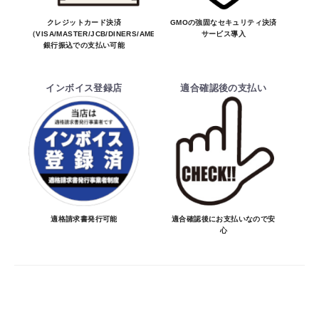
変わる場合があります。
※商品は予告無く生産及び販売不可となる
クレジットカード決済
GMOの強固なセキュリティ決済
（VISA/MASTER/JCB/DINERS/AMEX）、
サービス導入
場合があります。
銀行振込での支払い可能
・ご注文前の納期のお問い合わせは、ご注文
時と納期が異なるトラブルが発生致しますの
インボイス登録店
適合確認後の支払い
でお受けしておりません。
納期を知りたい場合は、一旦ご注文のお手
続きをお願い致します。
決済について
・ご注文後にメーカー確認を行い、商品が愛
車に合うことを確認してから決済となりま
適格請求書発行可能
適合確認後にお支払いなので安
心
す。
・決済方法は、クレジットカード決済
（VISA/MASTER/JCB/DINERS/AMEX）、
銀行振込となります。
※決済にあたり42,000社の導入実績があ