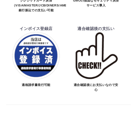
※商品は予告無く生産及び販売不可となる
クレジットカード決済
GMOの強固なセキュリティ決済
お買物を続ける
カートへ進む
（VISA/MASTER/JCB/DINERS/AMEX）、
サービス導入
場合があります。
銀行振込での支払い可能
・ご注文前の納期のお問い合わせは、ご注文
時と納期が異なるトラブルが発生致しますの
インボイス登録店
適合確認後の支払い
でお受けしておりません。
納期を知りたい場合は、一旦ご注文のお手
続きをお願い致します。
決済について
・ご注文後にメーカー確認を行い、商品が愛
車に合うことを確認してから決済となりま
適格請求書発行可能
適合確認後にお支払いなので安
心
す。
・決済方法は、クレジットカード決済
（VISA/MASTER/JCB/DINERS/AMEX）、
銀行振込となります。
※決済にあたり42,000社の導入実績があ
る、GMOイプシロン株式会社が提供する強
固なセキュリティ決済サービスを利用してい