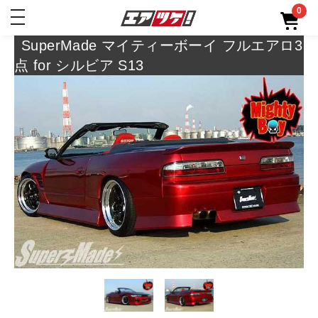
0
toggle
navigation
SuperMade マイティーボーイ フルエアロ3
点 for シルビア S13