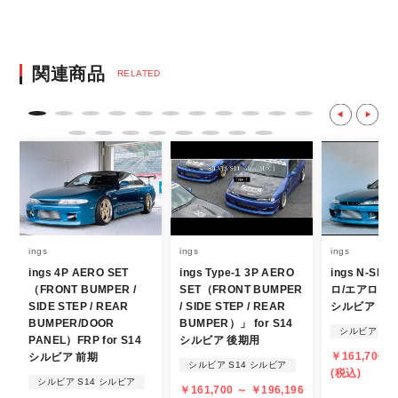
ます。
決済後の正式注文後のキャンセルや変更につい
関連商品
RELATED
て
・決済後の正式注文後のキャンセルや変更は
不可となりますので、商品やカラー等、お間
違い無いようお願い致します。
※商品写真は実際の商品とカラーやイメー
ジが若干異なる場合もございます。
商品名や説明等でご確認ください。
ings
ings
ings
ings 4P AERO SET
ings Type-1 3P AERO
ings N-SP
発送について
（FRONT BUMPER /
SET（FRONT BUMPER
ロ/エアロセット
SIDE STEP / REAR
/ SIDE STEP / REAR
シルビア
・エアロパーツ・マフラー等の大型商品は、
BUMPER/DOOR
BUMPER）」 for S14
シルビア S1
PANEL）FRP for S14
シルビア 後期用
個人宅への直送・営業所止めができないこと
￥161,700 ～
シルビア 前期
があることはご了承ください。
シルビア S14 シルビア
(税込)
シルビア S14 シルビア
また、小さな商品でも、メーカーによって
￥161,700 ～ ￥196,196