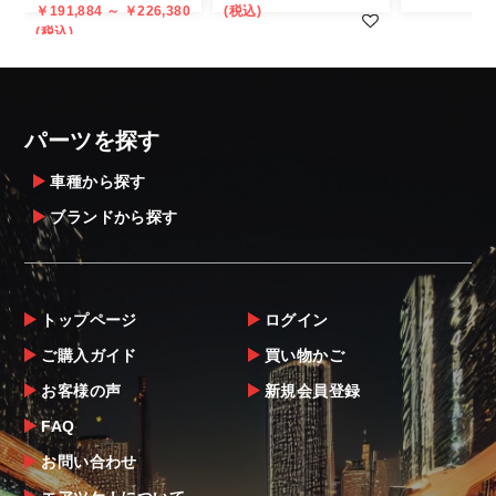
￥191,884 ～ ￥226,380
(税込)
は個人宅直送・営業所止めが不可の場合がご
(税込)
ざいます。
・発送先に、塗装・取付店等の業者様をご指
定することをお奨め致します。
・メーカーによっては、配送先が自動車関連
パーツを探す
業者でなければ、配送出来ないことがあるこ
とは予めご了承ください。
車種から探す
ブランドから探す
お届け商品について
商品到着後は速やかに開封のうえ、中身をご
確認下さい。
トップページ
ログイン
当社ならびにメーカーでは販売する商品に万
ご購入ガイド
買い物かご
全を期すよう尽力しておりますが、
お客様の声
新規会員登録
万一、商品に不具合があった場合は商品出荷
後5日以内にご連絡をお願いします。
FAQ
なお、塗装・加工・装着後の交換や返品は、
お問い合わせ
理由を問わず一切お受けできません。