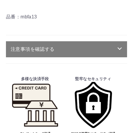
品番：mbfa13
注意事項を確認する
ご注文・送料・納期等について
・商品は、メーカー取り寄せ品になります。
多様な決済手段
堅牢なセキュリティ
・ご注文受付後、メーカーに適合確認を行
い、商品の価格・送料及び納期の正式なご連
絡をしてからの決済となっております。
そのため、ご注文後に適合確認を行い、適
合しない場合はキャンセル可能です。
※商品はメーカー品のため予告無く価格が
変わる場合があります。