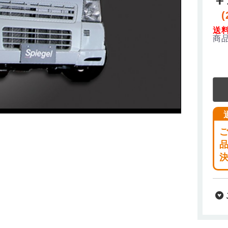
(
送
商