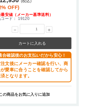
(税込)
2% OFF)
料最安値（メーカー基準送料）
品コード：
19120
－
＋
カートに入れる
適合確認後のお支払いだから安心！
ご注文後にメーカー確認を行い、商
品が愛車に合うことを確認してから
決済となります。
この商品をお気に入りに追加