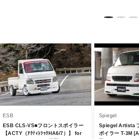
変更は不可となりますので、商品やカラー等、お間違い無い
イメージが若干異なる場合もございます。
。
品は、個人宅への直送・営業所止めができないことがあるこ
よっては個人宅直送・営業所止めが不可の場合がございます
をご指定することをお奨め致します。
車関連業者でなければ、配送出来ないことがあることは予め
身をご確認下さい。
品に万全を期すよう尽力しておりますが、
ESB
Spiegel
品出荷後5日以内にご連絡をお願いします。
品は、理由を問わず一切お受けできません。
ESB CLS-VS■フロントスポイラー
Spiegel Arti
【ACTY（ｱｸﾃｨﾄﾗｯｸHA6/7）】 for
ポイラー T-3M [A