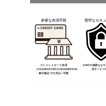
ご注文・送料・納期等について
・商品は、メーカー取り寄せ品になり
多様な決済手段
堅牢なセキ
・ご注文受付後、メーカーに適合確認
そのため、ご注文後に適合確認を行
※商品はメーカー品のため予告無く
※商品は予告無く生産及び販売不可
・ご注文前の納期のお問い合わせは、
納期を知りたい場合は、一旦ご注文
決済について
クレジットカード決済
GMOの強固なセ
（VISA/MASTER/JCB/DINERS/AMEX）、
済サービス
銀行振込での支払い可能
・ご注文後にメーカー確認を行い、商
・決済方法は、クレジットカード決済（VI
※決済にあたり42,000社の導入
決済後の正式注文後のキャンセルや変