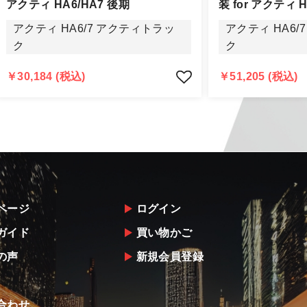
する場合もございますので、ご協力をお願いします。
アクティ HA6/HA7 後期
装 for アクティ H
認められる場合（商品誤発送・初期不良・運送破損等）につ
アクティ HA6/7 アクティトラッ
アクティ HA6/
告・確認の上、同等品・代替品への交換対応の手配をさせて
ク
ク
意出来ない場合はご返金とさせて頂きます。
返金は銀行振込となりますことを予めご了承下さい。
￥30,184 (税込)
￥51,205 (税込)
ページ
ログイン
ガイド
買い物かご
の声
新規会員登録
合わせ