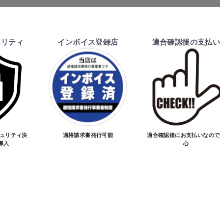
ます。
ュリティ
インボイス登録店
適合確認後の支払
を行い、商品の価格・送料及び納期の正式なご連絡をしてか
い、適合しない場合はキャンセル可能です。
価格が変わる場合があります。
となる場合があります。
お買物を続ける
カートへ進む
ご注文時と納期が異なるトラブルが発生致しますのでお受け
のお手続きをお願い致します。
キュリティ決
適格請求書発行可能
適合確認後にお支払いなので
導入
心
品が愛車に合うことを確認してから決済となります。
SA/MASTER/JCB/DINERS/AMEX）、銀行振込となり
実績がある、GMOイプシロン株式会社が提供する強固なセキュ
更について