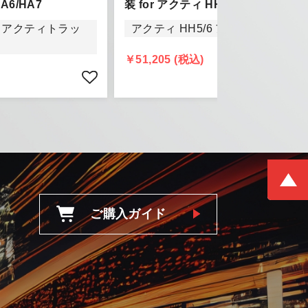
A6/HA7
装 for アクティ HH5/HH6
きましては、
7 アクティトラッ
アクティ HH5/6 アクティバン
頂きます。
￥51,205 (税込)
ご購入ガイド