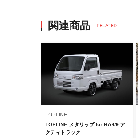
・決済後の正式注文後のキャンセルや
※商品写真は実際の商品とカラーや
商品名や説明等でご確認ください
関連商品
RELATED
発送について
・エアロパーツ・マフラー等の大型商
また、小さな商品でも、メーカーに
・発送先に、塗装・取付店等の業者様
・メーカーによっては、配送先が自動
お届け商品について
商品到着後は速やかに開封のうえ、中
当社ならびにメーカーでは販売する商
TOPLINE
万一、商品に不具合があった場合は商
なお、塗装・加工・装着後の交換や返
TOPLINE メタリップ for HA8/9 ア
クティトラック