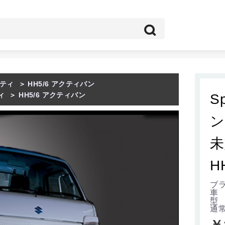
ティ
＞
HH5/6 アクティバン
ィ
＞
HH5/6 アクティバン
S
ン
未
H
ブラ
車
型 
通
￥