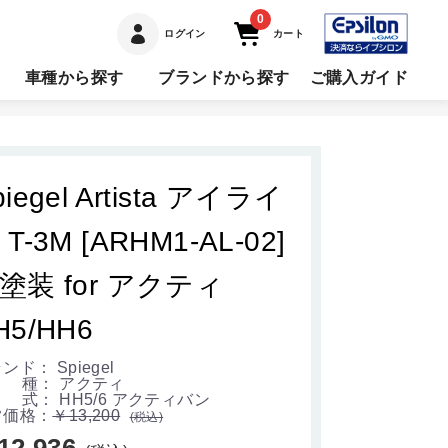
0
ログイン
カート
車種から探す
ブランドから探す
ご購入ガイド
piegel Artista アイライ
 T-3M [ARHM1-AL-02]
塗装 for アクティ
H5/HH6
ンド： Spiegel
 種： アクティ
式： HH5/6 アクティバン
常価格：
￥13,200
(税込)
12,936