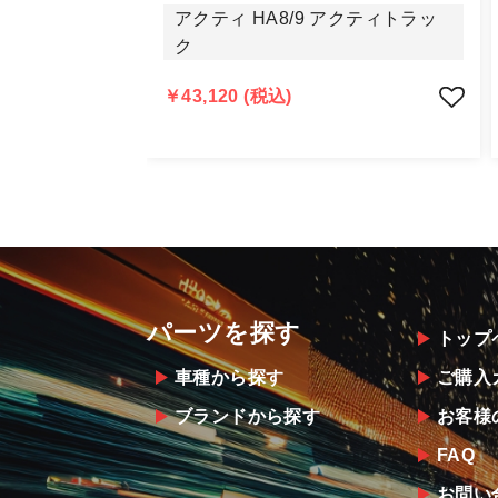
商品の不具合や状況は写真等をお願い
アクティ HA8/9 アクティトラッ
明らかに当社またはメーカーに瑕疵が
ク
当社よりメーカー・運送会社へ状況報
尚、やむを得ず同等品・代替品をご用
￥43,120 (税込)
お客様のお支払い方法に関わらず、ご
パーツを探す
トップ
車種から探す
ご購入
ブランドから探す
お客様
FAQ
お問い