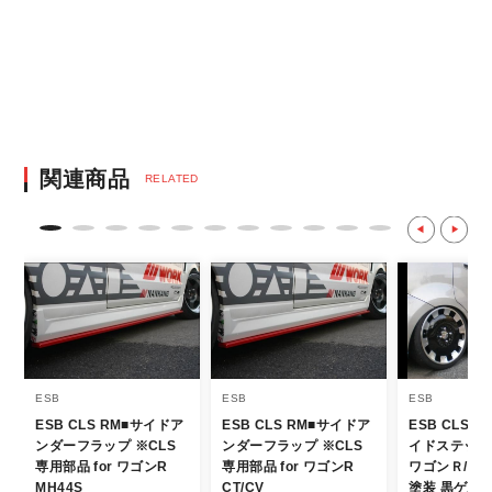
銀行振込となります。
※決済にあたり42,000社の導入実績があ
る、GMOイプシロン株式会社が提供する強
固なセキュリティ決済サービスを利用してい
ます。
決済後の正式注文後のキャンセルや変更につい
関連商品
RELATED
て
・決済後の正式注文後のキャンセルや変更は
不可となりますので、商品やカラー等、お間
違い無いようお願い致します。
※商品写真は実際の商品とカラーやイメー
ジが若干異なる場合もございます。
商品名や説明等でご確認ください。
ESB
ESB
ESB
ESB CLS RM■サイドア
ESB CLS RM■サイドア
ESB CLS-St
発送について
ンダーフラップ ※CLS
ンダーフラップ ※CLS
イドステップ【
専用部品 for ワゴンR
専用部品 for ワゴンR
ワゴンＲ/】 
・エアロパーツ・マフラー等の大型商品は、
MH44S
CT/CV
塗装 黒ゲル