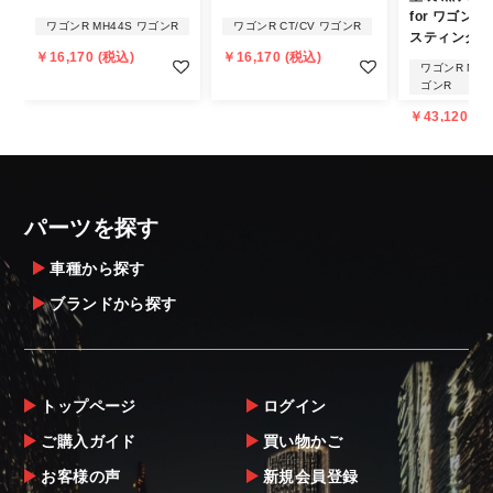
for ワゴンR 
個人宅への直送・営業所止めができないこと
ワゴンR MH44S ワゴンR
ワゴンR CT/CV ワゴンR
スティングレ
があることはご了承ください。
￥16,170 (税込)
￥16,170 (税込)
ワゴンR MH21
また、小さな商品でも、メーカーによって
ゴンR
は個人宅直送・営業所止めが不可の場合がご
￥43,120 (税
ざいます。
・発送先に、塗装・取付店等の業者様をご指
定することをお奨め致します。
・メーカーによっては、配送先が自動車関連
パーツを探す
業者でなければ、配送出来ないことがあるこ
とは予めご了承ください。
車種から探す
ブランドから探す
お届け商品について
商品到着後は速やかに開封のうえ、中身をご
確認下さい。
トップページ
ログイン
当社ならびにメーカーでは販売する商品に万
ご購入ガイド
買い物かご
全を期すよう尽力しておりますが、
お客様の声
新規会員登録
万一、商品に不具合があった場合は商品出荷