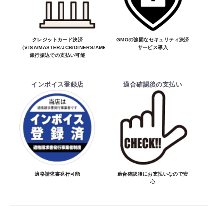
合しない場合はキャンセル可能です。
※商品はメーカー品のため予告無く価格が
変わる場合があります。
※商品は予告無く生産及び販売不可となる
クレジットカード決済
GMOの強固なセキュリティ決済
（VISA/MASTER/JCB/DINERS/AMEX）、
サービス導入
場合があります。
銀行振込での支払い可能
・ご注文前の納期のお問い合わせは、ご注文
時と納期が異なるトラブルが発生致しますの
インボイス登録店
適合確認後の支払い
でお受けしておりません。
納期を知りたい場合は、一旦ご注文のお手
続きをお願い致します。
決済について
・ご注文後にメーカー確認を行い、商品が愛
車に合うことを確認してから決済となりま
お買物を続ける
カートへ進む
適格請求書発行可能
適合確認後にお支払いなので安
心
す。
・決済方法は、クレジットカード決済
（VISA/MASTER/JCB/DINERS/AMEX）、