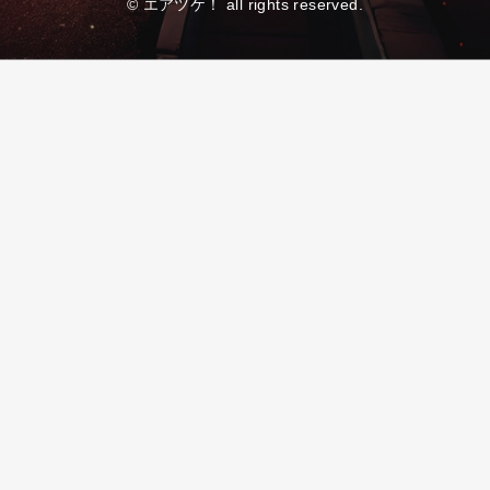
© エアツケ！ all rights reserved.