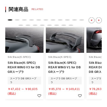
決済後の正式注文後のキャンセルや変更につい
関連商品
RELATED
て
・決済後の正式注文後のキャンセルや変更は
不可となりますので、商品やカラー等、お間
違い無いようお願い致します。
※商品写真は実際の商品とカラーやイメー
ジが若干異なる場合もございます。
商品名や説明等でご確認ください。
Silk Blaze(K-SPEC)
Silk Blaze(K-SPEC)
Silk Blaze(K-S
Silk Blaze(K-SPEC)
Silk Blaze(K-SPEC)
Silk Blaze(
発送について
REAR WING V3 for DB
REAR WING V1 for DB
REAR DIFFU
GRスープラ
GRスープラ
DB GRスー
・エアロパーツ・マフラー等の大型商品は、
スープラ DB GRスープ
スープラ DB GRスープ
スープラ DB
個人宅への直送・営業所止めができないこと
ラ
ラ
ラ
があることはご了承ください。
￥47,432 ～ ￥80,635
￥85,378 ～ ￥149,411
￥78,263 ～ 
また、小さな商品でも、メーカーによって
(税込)
(税込)
(税込)
は個人宅直送・営業所止めが不可の場合がご
ざいます。