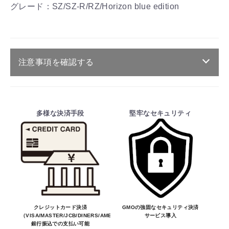
グレード：SZ/SZ-R/RZ/Horizon blue edition
注意事項を確認する
ご注文・送料・納期等について
・商品は、メーカー取り寄せ品になります。
お買物を続ける
カートへ進む
多様な決済手段
堅牢なセキュリティ
・ご注文受付後、メーカーに適合確認を行
い、商品の価格・送料及び納期の正式なご連
絡をしてからの決済となっております。
そのため、ご注文後に適合確認を行い、適
合しない場合はキャンセル可能です。
※商品はメーカー品のため予告無く価格が
変わる場合があります。
※商品は予告無く生産及び販売不可となる
クレジットカード決済
GMOの強固なセキュリティ決済
（VISA/MASTER/JCB/DINERS/AMEX）、
サービス導入
場合があります。
銀行振込での支払い可能