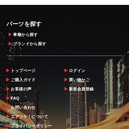
・発送先に、塗装・取付店等の業者様をご指
定することをお奨め致します。
・メーカーによっては、配送先が自動車関連
パーツを探す
業者でなければ、配送出来ないことがあるこ
とは予めご了承ください。
車種から探す
ブランドから探す
お届け商品について
商品到着後は速やかに開封のうえ、中身をご
確認下さい。
トップページ
ログイン
当社ならびにメーカーでは販売する商品に万
ご購入ガイド
買い物かご
全を期すよう尽力しておりますが、
お客様の声
新規会員登録
万一、商品に不具合があった場合は商品出荷
後5日以内にご連絡をお願いします。
FAQ
なお、塗装・加工・装着後の交換や返品は、
お問い合わせ
理由を問わず一切お受けできません。
エアツケ！について
プライバシーポリシー
商品の不具合や状況は写真等をお願いする場