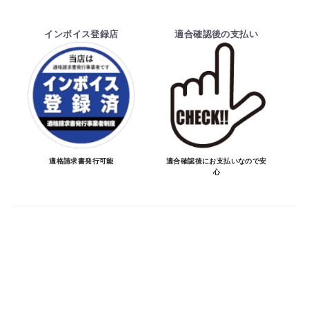
・ご注文前の納期のお問い合わせは、ご注文
時と納期が異なるトラブルが発生致しますの
インボイス登録店
適合確認後の支払い
でお受けしておりません。
納期を知りたい場合は、一旦ご注文のお手
続きをお願い致します。
決済について
・ご注文後にメーカー確認を行い、商品が愛
車に合うことを確認してから決済となりま
適格請求書発行可能
適合確認後にお支払いなので安
心
す。
・決済方法は、クレジットカード決済
（VISA/MASTER/JCB/DINERS/AMEX）、
銀行振込となります。
※決済にあたり42,000社の導入実績があ
る、GMOイプシロン株式会社が提供する強
固なセキュリティ決済サービスを利用してい
ます。