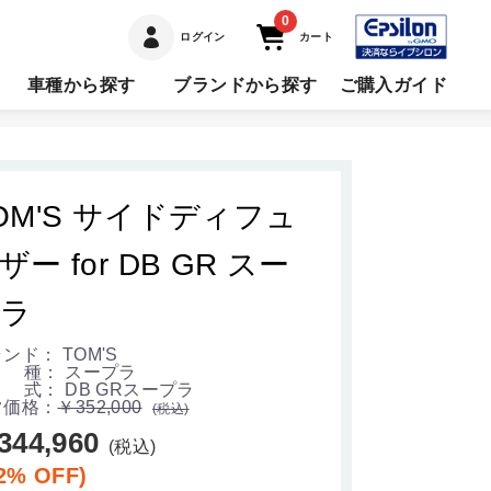
0
ログイン
カート
車種から探す
ブランドから探す
ご購入ガイド
OM'S サイドディフュ
ザー for DB GR スー
ラ
ンド： TOM'S
 種： スープラ
式： DB GRスープラ
常価格：
￥352,000
(税込)
344,960
(税込)
2% OFF)