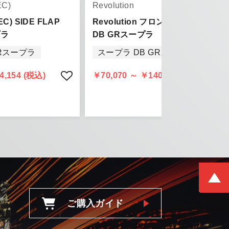
EC)
Revolution
PEC) SIDE FLAP
Revolution フロントフェンダー for
プラ
DB GRスープラ
GRスープラ
スープラ DB GRスープラ
きましては、
頂きます。
4,154 (税込)
￥70,070 ～ ￥140,140 (税込)
ご購入ガイド