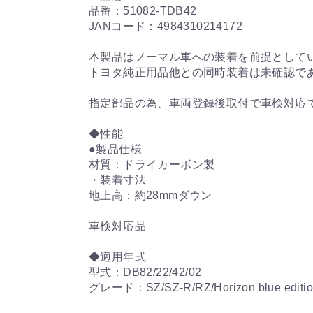
品番：51082-TDB42
JANコード：4984310214172
本製品はノーマル車への装着を前提として
トヨタ純正用品他との同時装着は未確認で
指定部品の為、車両登録後取付で車検対応
◆性能
●製品仕様
材質：ドライカーボン製
・装着寸法
地上高：約28mmダウン
車検対応品
◆適用年式
型式：DB82/22/42/02
グレード：SZ/SZ-R/RZ/Horizon blue editi