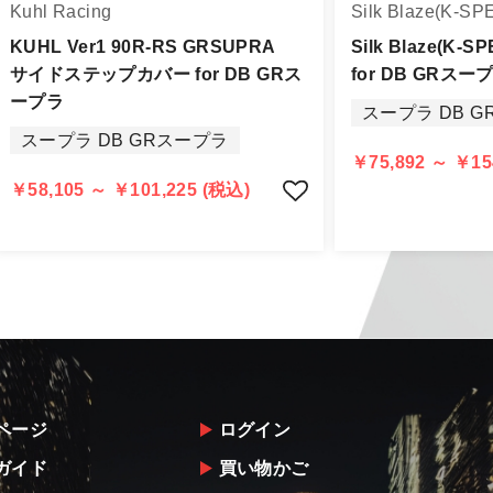
Kuhl Racing
Silk Blaze(K-SP
品出荷後5日以内にご連絡をお願いします。
品は、理由を問わず一切お受けできません。
KUHL Ver1 90R-RS GRSUPRA
Silk Blaze(K-S
サイドステップカバー for DB GRス
for DB GRスー
する場合もございますので、ご協力をお願いします。
ープラ
スープラ DB 
認められる場合（商品誤発送・初期不良・運送破損等）につ
スープラ DB GRスープラ
告・確認の上、同等品・代替品への交換対応の手配をさせて
￥75,892 ～ ￥15
意出来ない場合はご返金とさせて頂きます。
￥58,105 ～ ￥101,225 (税込)
返金は銀行振込となりますことを予めご了承下さい。
ページ
ログイン
ガイド
買い物かご