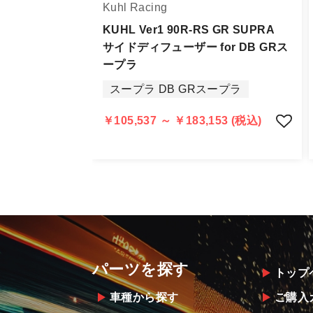
Kuhl Racing
万一、商品に不具合があった場合は商
なお、塗装・加工・装着後の交換や返
KUHL Ver1 90R-RS GR SUPRA
サイドディフューザー for DB GRス
商品の不具合や状況は写真等をお願い
ープラ
明らかに当社またはメーカーに瑕疵が
スープラ DB GRスープラ
当社よりメーカー・運送会社へ状況報
尚、やむを得ず同等品・代替品をご用
￥105,537 ～ ￥183,153 (税込)
お客様のお支払い方法に関わらず、ご
パーツを探す
トップ
車種から探す
ご購入