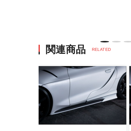
※決済にあたり42,000社の導入
決済後の正式注文後のキャンセルや変
・決済後の正式注文後のキャンセルや
※商品写真は実際の商品とカラーや
商品名や説明等でご確認ください
関連商品
RELATED
発送について
・エアロパーツ・マフラー等の大型商
また、小さな商品でも、メーカーに
・発送先に、塗装・取付店等の業者様
・メーカーによっては、配送先が自動
お届け商品について
商品到着後は速やかに開封のうえ、中
当社ならびにメーカーでは販売する商