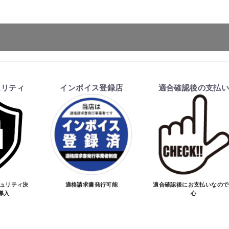
ます。
ュリティ
インボイス登録店
適合確認後の支払
を行い、商品の価格・送料及び納期の正式なご連絡をしてか
い、適合しない場合はキャンセル可能です。
お買物を続ける
カートへ進む
価格が変わる場合があります。
となる場合があります。
ご注文時と納期が異なるトラブルが発生致しますのでお受け
のお手続きをお願い致します。
キュリティ決
適格請求書発行可能
適合確認後にお支払いなので
導入
心
品が愛車に合うことを確認してから決済となります。
SA/MASTER/JCB/DINERS/AMEX）、銀行振込となり