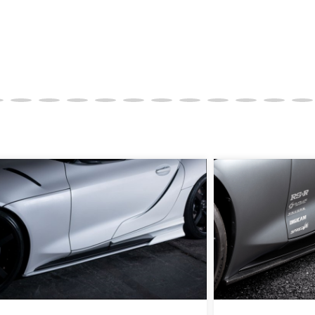
実績がある、GMOイプシロン株式会社が提供する強固なセキュ
更について
変更は不可となりますので、商品やカラー等、お間違い無い
イメージが若干異なる場合もございます。
。
品は、個人宅への直送・営業所止めができないことがあるこ
よっては個人宅直送・営業所止めが不可の場合がございます
をご指定することをお奨め致します。
車関連業者でなければ、配送出来ないことがあることは予め
身をご確認下さい。
品に万全を期すよう尽力しておりますが、