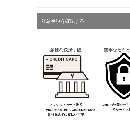
注意事項を確認する
ご注文・送料・納期等について
・商品は、メーカー取り寄せ品になり
多様な決済手段
堅牢なセキ
・ご注文受付後、メーカーに適合確認
そのため、ご注文後に適合確認を行
※商品はメーカー品のため予告無く
※商品は予告無く生産及び販売不可
・ご注文前の納期のお問い合わせは、
納期を知りたい場合は、一旦ご注文
決済について
クレジットカード決済
GMOの強固なセ
（VISA/MASTER/JCB/DINERS/AMEX）、
済サービス
銀行振込での支払い可能
・ご注文後にメーカー確認を行い、商
・決済方法は、クレジットカード決済（VI