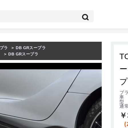
プラ
＞
DB GRスープラ
ラ
＞
DB GRスープラ
T
ー
プ
ブラ
車
型 
通
￥
(