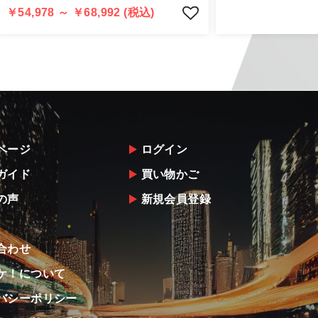
返金は銀行振込となりますことを予めご了承下さい。
￥54,978 ～ ￥68,992 (税込)
ページ
ログイン
ガイド
買い物かご
の声
新規会員登録
合わせ
ケ！について
バシーポリシー