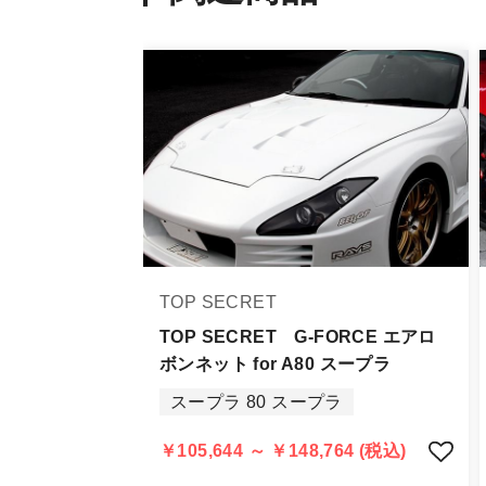
発送について
・エアロパーツ・マフラー等の大型商
また、小さな商品でも、メーカーに
・発送先に、塗装・取付店等の業者様
・メーカーによっては、配送先が自動
お届け商品について
商品到着後は速やかに開封のうえ、中
当社ならびにメーカーでは販売する商
TOP SECRET
万一、商品に不具合があった場合は商
なお、塗装・加工・装着後の交換や返
TOP SECRET G-FORCE エアロ
ボンネット for A80 スープラ
商品の不具合や状況は写真等をお願い
スープラ 80 スープラ
明らかに当社またはメーカーに瑕疵が
当社よりメーカー・運送会社へ状況報
￥105,644 ～ ￥148,764 (税込)
尚、やむを得ず同等品・代替品をご用