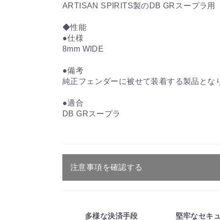
ARTISAN SPIRITS製のDB GRスー
◆性能
●仕様
8mm WIDE
●備考
純正フェンダーに被せて装着する製品とな
●適合
DB GRスープラ
注意事項を確認する
ご注文・送料・納期等について
・商品は、メーカー取り寄せ品になり
多様な決済手段
堅牢なセキ