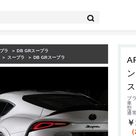
プラ
＞
DB GRスープラ
＞
スープラ
＞
DB GRスープラ
A
ン
ス
ブラ
車
型 
通
￥
(