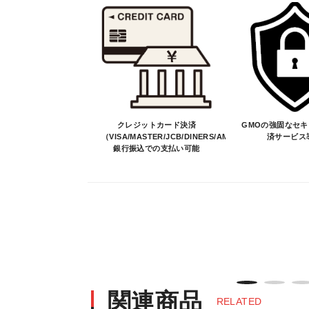
・ご注文受付後、メーカーに適合確認
そのため、ご注文後に適合確認を行
※商品はメーカー品のため予告無く
※商品は予告無く生産及び販売不可
・ご注文前の納期のお問い合わせは、
納期を知りたい場合は、一旦ご注文
決済について
クレジットカード決済
GMOの強固なセ
（VISA/MASTER/JCB/DINERS/AMEX）、
済サービス
銀行振込での支払い可能
・ご注文後にメーカー確認を行い、商
・決済方法は、クレジットカード決済（VI
※決済にあたり42,000社の導入
決済後の正式注文後のキャンセルや変
・決済後の正式注文後のキャンセルや
※商品写真は実際の商品とカラーや
商品名や説明等でご確認ください
関連商品
RELATED