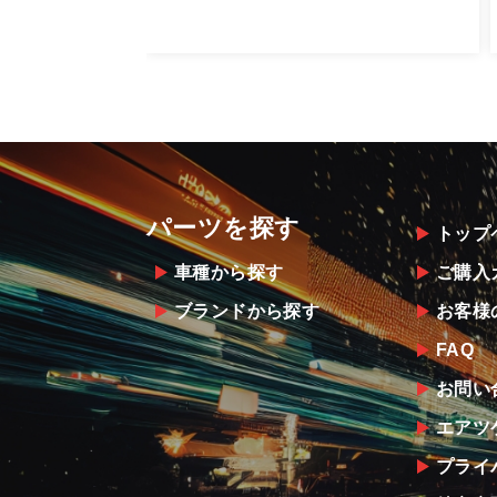
お客様のお支払い方法に関わらず、ご
パーツを探す
トップ
車種から探す
ご購入
ブランドから探す
お客様
FAQ
お問い
エアツ
プライ