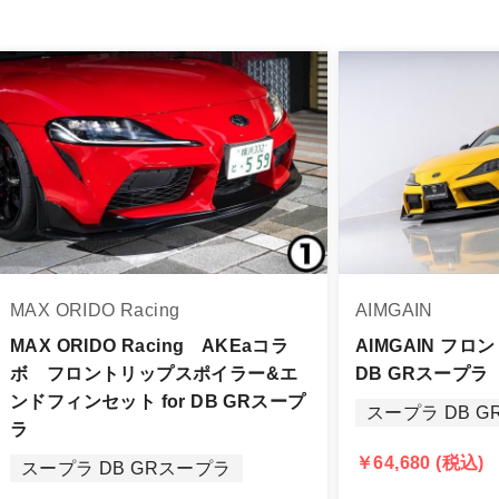
品は、個人宅への直送・営業所止めができないことがあるこ
よっては個人宅直送・営業所止めが不可の場合がございます
をご指定することをお奨め致します。
車関連業者でなければ、配送出来ないことがあることは予め
身をご確認下さい。
品に万全を期すよう尽力しておりますが、
MAX ORIDO Racing
AIMGAIN
品出荷後5日以内にご連絡をお願いします。
品は、理由を問わず一切お受けできません。
MAX ORIDO Racing AKEaコラ
AIMGAIN フロ
ボ フロントリップスポイラー&エ
DB GRスープラ
する場合もございますので、ご協力をお願いします。
ンドフィンセット for DB GRスープ
スープラ DB 
認められる場合（商品誤発送・初期不良・運送破損等）につ
ラ
告・確認の上、同等品・代替品への交換対応の手配をさせて
￥64,680 (税込)
スープラ DB GRスープラ
意出来ない場合はご返金とさせて頂きます。