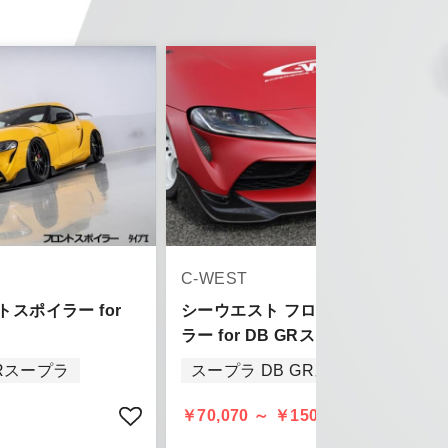
とはご了承ください。
。
ご了承ください。
C-WEST
ントスポイラー for
シーウエスト フロントハーフスポイ
ラー for DB GRスープラ
GRスープラ
スープラ DB GRスープラ
きましては、
頂きます。
￥70,070 ～ ￥150,920 (税込)