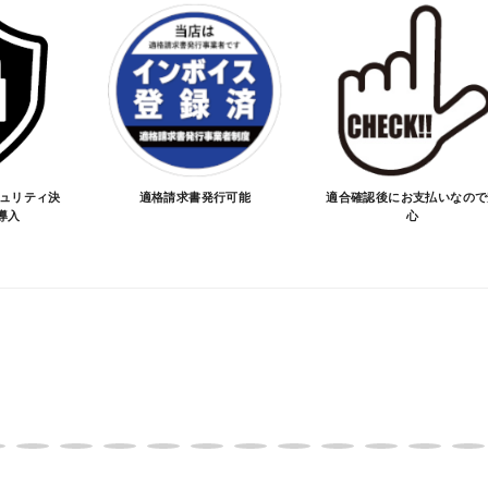
を行い、商品の価格・送料及び納期の正式なご連絡をしてか
い、適合しない場合はキャンセル可能です。
価格が変わる場合があります。
となる場合があります。
ご注文時と納期が異なるトラブルが発生致しますのでお受け
のお手続きをお願い致します。
お買物を続ける
カートへ進む
キュリティ決
適格請求書発行可能
適合確認後にお支払いなので
導入
心
品が愛車に合うことを確認してから決済となります。
SA/MASTER/JCB/DINERS/AMEX）、銀行振込となり
実績がある、GMOイプシロン株式会社が提供する強固なセキュ
更について
変更は不可となりますので、商品やカラー等、お間違い無い
イメージが若干異なる場合もございます。
。