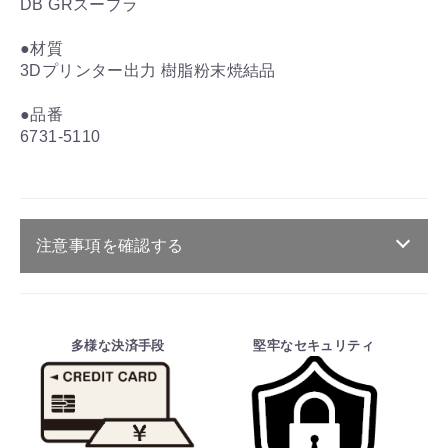
DB GRスープラ
●材質
3Dプリンター出力 樹脂粉末焼結品
●品番
6731-5110
注意事項を確認する
ご注文・送料・納期等について
・商品は、メーカー取り寄せ品になります。
多様な決済手段
堅牢なセキュリティ
・ご注文受付後、メーカーに適合確認を行
い、商品の価格・送料及び納期の正式なご連
絡をしてからの決済となっております。
そのため、ご注文後に適合確認を行い、適