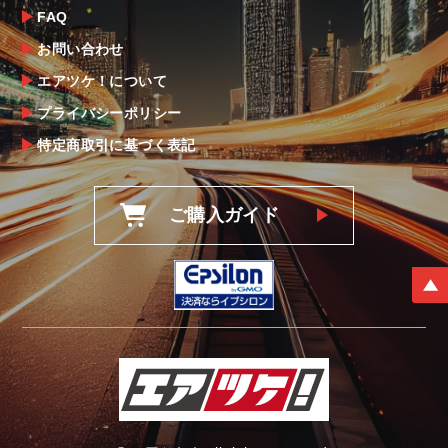
後5日以内にご連絡をお願いします。
FAQ
なお、塗装・加工・装着後の交換や返品は、
お問い合わせ
理由を問わず一切お受けできません。
エアツケ！について
プライバシーポリシー
商品の不具合や状況は写真等をお願いする場
合もございますので、ご協力をお願いしま
特定商取引に基づく表記
す。
明らかに当社またはメーカーに瑕疵が認めら
ご購入ガイド
れる場合（商品誤発送・初期不良・運送破損
等）につきましては、
当社よりメーカー・運送会社へ状況報告・確
認の上、同等品・代替品への交換対応の手配
をさせて頂きます。
尚、やむを得ず同等品・代替品をご用意出来
ない場合はご返金とさせて頂きます。
お客様のお支払い方法に関わらず、ご返金は
銀行振込となりますことを予めご了承下さ
い。