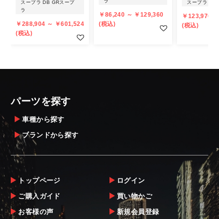
ラ
スープラ DB GRスープ
スープラ 80
個人宅への直送・営業所止めができないこと
ラ
￥86,240 ～ ￥129,360
￥123,970 ～
があることはご了承ください。
￥288,904 ～ ￥601,524
(税込)
(税込)
また、小さな商品でも、メーカーによって
(税込)
は個人宅直送・営業所止めが不可の場合がご
ざいます。
・発送先に、塗装・取付店等の業者様をご指
定することをお奨め致します。
・メーカーによっては、配送先が自動車関連
パーツを探す
業者でなければ、配送出来ないことがあるこ
とは予めご了承ください。
車種から探す
ブランドから探す
お届け商品について
商品到着後は速やかに開封のうえ、中身をご
確認下さい。
トップページ
ログイン
当社ならびにメーカーでは販売する商品に万
ご購入ガイド
買い物かご
全を期すよう尽力しておりますが、
お客様の声
新規会員登録
万一、商品に不具合があった場合は商品出荷