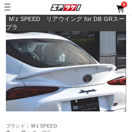
0
toggle
navigation
M'z SPEED リアウイング for DB GRスー
プラ
ブランド： M'z SPEED