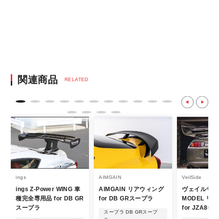
銀行振込となります。
※決済にあたり42,000社の導入実績があ
る、GMOイプシロン株式会社が提供する強
固なセキュリティ決済サービスを利用してい
ます。
決済後の正式注文後のキャンセルや変更につい
関連商品
RELATED
て
・決済後の正式注文後のキャンセルや変更は
不可となりますので、商品やカラー等、お間
違い無いようお願い致します。
※商品写真は実際の商品とカラーやイメー
ジが若干異なる場合もございます。
商品名や説明等でご確認ください。
ings
AIMGAIN
VeilSide
ings Z-Power WING 車
AIMGAIN リアウィング
ヴェイルサイド
発送について
種完全専用品 for DB GR
for DB GRスープラ
MODEL リ
スープラ
for JZA80
スープラ DB GRスープ
・エアロパーツ・マフラー等の大型商品は、