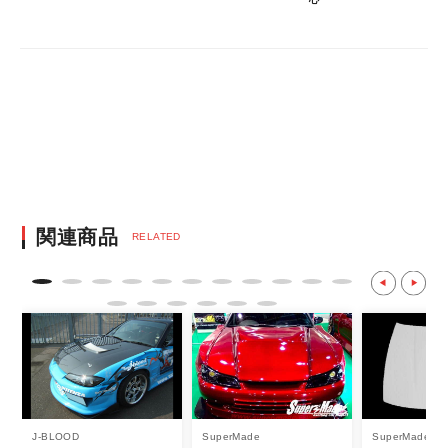
す。
・決済方法は、クレジットカード決済
（VISA/MASTER/JCB/DINERS/AMEX）、
銀行振込となります。
※決済にあたり42,000社の導入実績があ
る、GMOイプシロン株式会社が提供する強
固なセキュリティ決済サービスを利用してい
ます。
決済後の正式注文後のキャンセルや変更につい
関連商品
RELATED
て
・決済後の正式注文後のキャンセルや変更は
不可となりますので、商品やカラー等、お間
違い無いようお願い致します。
※商品写真は実際の商品とカラーやイメー
ジが若干異なる場合もございます。
商品名や説明等でご確認ください。
J-BLOOD
SuperMade
SuperMade