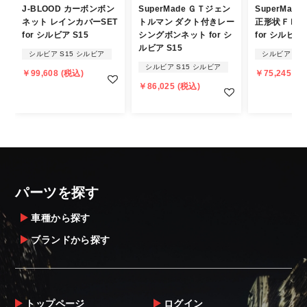
J-BLOOD カーボンボン
SuperMade ＧＴジェン
SuperMad
発送について
ネット レインカバーSET
トルマン ダクト付きレー
正形状ＦＲＰ
for シルビア S15
シングボンネット for シ
for シルビア 
・エアロパーツ・マフラー等の大型商品は、
ルビア S15
シルビア S15 シルビア
シルビア S1
個人宅への直送・営業所止めができないこと
シルビア S15 シルビア
￥99,608 (税込)
￥75,245 (税
があることはご了承ください。
￥86,025 (税込)
また、小さな商品でも、メーカーによって
は個人宅直送・営業所止めが不可の場合がご
ざいます。
・発送先に、塗装・取付店等の業者様をご指
定することをお奨め致します。
・メーカーによっては、配送先が自動車関連
パーツを探す
業者でなければ、配送出来ないことがあるこ
とは予めご了承ください。
車種から探す
ブランドから探す
お届け商品について
商品到着後は速やかに開封のうえ、中身をご
確認下さい。
トップページ
ログイン