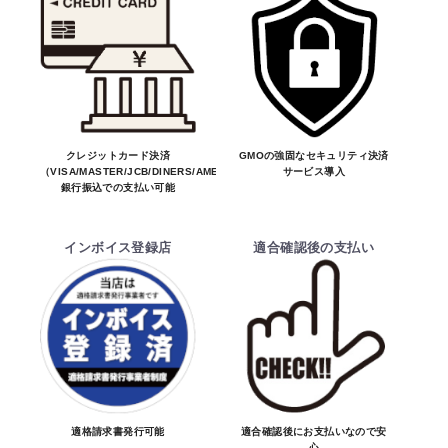
い、商品の価格・送料及び納期の正式なご連
絡をしてからの決済となっております。
そのため、ご注文後に適合確認を行い、適
合しない場合はキャンセル可能です。
お買物を続ける
カートへ進む
※商品はメーカー品のため予告無く価格が
変わる場合があります。
※商品は予告無く生産及び販売不可となる
クレジットカード決済
GMOの強固なセキュリティ決済
（VISA/MASTER/JCB/DINERS/AMEX）、
サービス導入
場合があります。
銀行振込での支払い可能
・ご注文前の納期のお問い合わせは、ご注文
時と納期が異なるトラブルが発生致しますの
インボイス登録店
適合確認後の支払い
でお受けしておりません。
納期を知りたい場合は、一旦ご注文のお手
続きをお願い致します。
決済について
・ご注文後にメーカー確認を行い、商品が愛
車に合うことを確認してから決済となりま
適格請求書発行可能
適合確認後にお支払いなので安
心