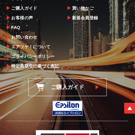
当社ならびにメーカーでは販売する商品に万
ご購入ガイド
買い物かご
全を期すよう尽力しておりますが、
お客様の声
新規会員登録
万一、商品に不具合があった場合は商品出荷
後5日以内にご連絡をお願いします。
FAQ
なお、塗装・加工・装着後の交換や返品は、
お問い合わせ
理由を問わず一切お受けできません。
エアツケ！について
プライバシーポリシー
商品の不具合や状況は写真等をお願いする場
合もございますので、ご協力をお願いしま
特定商取引に基づく表記
す。
明らかに当社またはメーカーに瑕疵が認めら
ご購入ガイド
れる場合（商品誤発送・初期不良・運送破損
等）につきましては、
当社よりメーカー・運送会社へ状況報告・確
認の上、同等品・代替品への交換対応の手配
をさせて頂きます。
尚、やむを得ず同等品・代替品をご用意出来
ない場合はご返金とさせて頂きます。